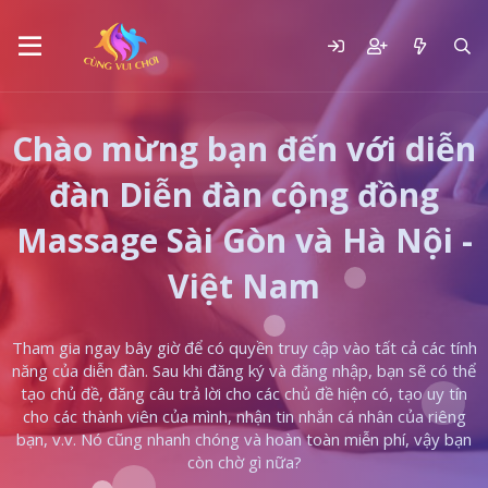
Chào mừng bạn đến với diễn
đàn Diễn đàn cộng đồng
Massage Sài Gòn và Hà Nội -
Việt Nam
Tham gia ngay bây giờ để có quyền truy cập vào tất cả các tính
năng của diễn đàn. Sau khi đăng ký và đăng nhập, bạn sẽ có thể
tạo chủ đề, đăng câu trả lời cho các chủ đề hiện có, tạo uy tín
cho các thành viên của mình, nhận tin nhắn cá nhân của riêng
bạn, v.v. Nó cũng nhanh chóng và hoàn toàn miễn phí, vậy bạn
còn chờ gì nữa?