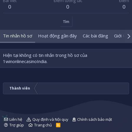
Bài viết
Điểm tương tác
Điểm
0
0
0
Tìm
Tin nhắn hồ sơ
Hoạt động gần đây
Các bài đăng
Giới thiệ
Hiện tại không có tin nhắn trong hồ sơ của
1winonlinecasinoIndia.
Thành viên
Liên hệ
Quy định và Nội quy
Chính sách bảo mật
Trợ giúp
Trang chủ
R
S