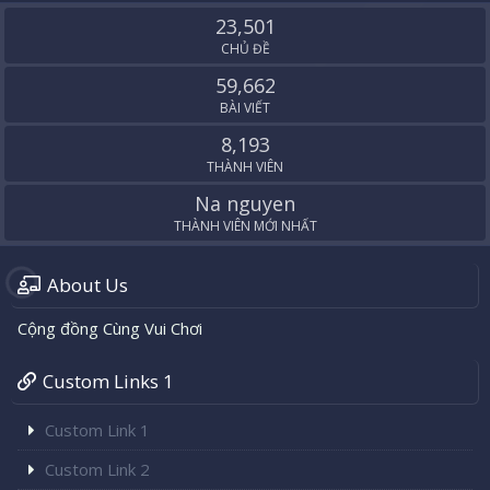
S
23,501
CHỦ ĐỀ
59,662
BÀI VIẾT
8,193
THÀNH VIÊN
Na nguyen
THÀNH VIÊN MỚI NHẤT
About Us
Cộng đồng Cùng Vui Chơi
Custom Links 1
Custom Link 1
Custom Link 2