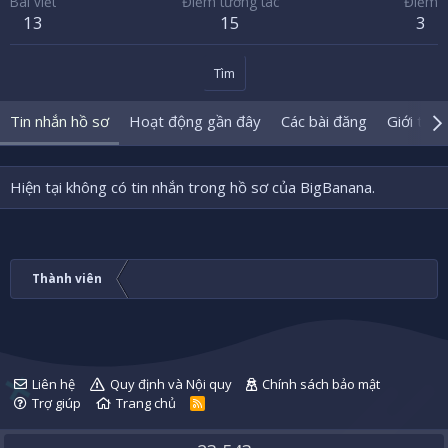
Bài viết
Điểm tương tác
Điểm
13
15
3
Tìm
Tin nhắn hồ sơ
Hoạt động gần đây
Các bài đăng
Giới thiệ
Hiện tại không có tin nhắn trong hồ sơ của BigBanana.
Thành viên
Liên hệ
Quy định và Nội quy
Chính sách bảo mật
Trợ giúp
Trang chủ
R
S
S