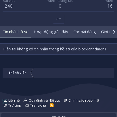
Bài viết
Điểm tương tác
Điểm
240
0
16
Tìm
Tin nhắn hồ sơ
Hoạt động gần đây
Các bài đăng
Giới thiệ
Hiện tại không có tin nhắn trong hồ sơ của blocklanhdaikin1.
Thành viên
Liên hệ
Quy định và Nội quy
Chính sách bảo mật
Trợ giúp
Trang chủ
R
S
S