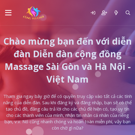
Chào mừng bạn đến với diễn
đàn Diễn đàn cộng đồng
Massage Sài Gòn và Hà Nội -
Việt Nam
Tham gia ngay bây giờ để có quyền truy cập vào tất cả các tính
năng của diễn đàn. Sau khi đăng ký và đăng nhập, bạn sẽ có thể
tạo chủ đề, đăng câu trả lời cho các chủ đề hiện có, tạo uy tín
cho các thành viên của mình, nhận tin nhắn cá nhân của riêng
bạn, v.v. Nó cũng nhanh chóng và hoàn toàn miễn phí, vậy bạn
còn chờ gì nữa?