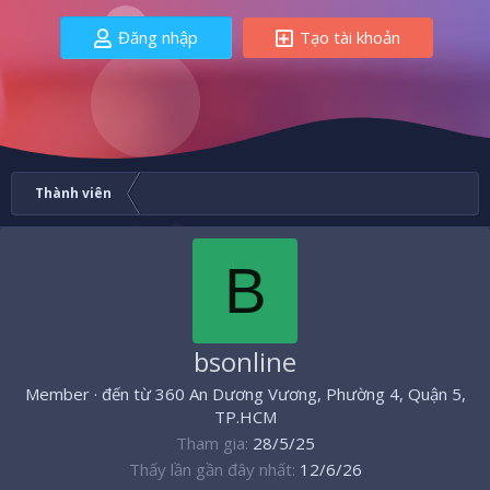
Đăng nhập
Tạo tài khoản
Thành viên
B
bsonline
Member
·
đến từ
360 An Dương Vương, Phường 4, Quận 5,
TP.HCM
Tham gia
28/5/25
Thấy lần gần đây nhất
12/6/26