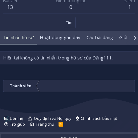
Bài viết
Điểm tương tác
Điểm
13
0
1
Tìm
Tin nhắn hồ sơ
Hoạt động gần đây
Các bài đăng
Giới thiệ
Hiện tại không có tin nhắn trong hồ sơ của Đăng111.
Thành viên
Liên hệ
Quy định và Nội quy
Chính sách bảo mật
Trợ giúp
Trang chủ
R
S
S