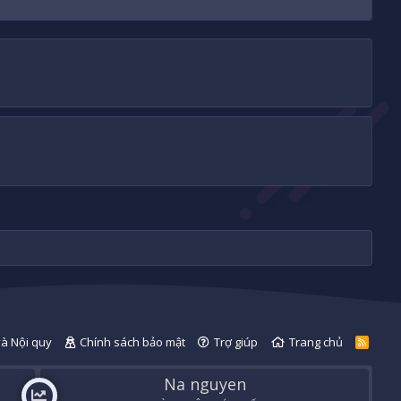
và Nội quy
Chính sách bảo mật
Trợ giúp
Trang chủ
R
S
S
Na nguyen