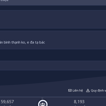
gần bình thạnh ko, e đa tạ bác
Liên hệ
Quy định 
59,657
8,193