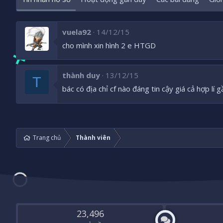
vuela92
14/12/15
cho mình xin hình 2 e HTGD
thành duy
13/12/15
T
bác có địa chỉ cf nào đáng tin cậy giá cả hợp lí 
Trang chủ
Thành viên
23,496