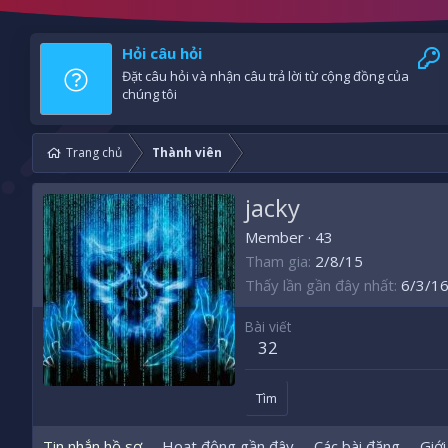
Hỏi câu hỏi
Đặt câu hỏi và nhận câu trả lời từ cộng đồng của
chúng tôi
Trang chủ
Thành viên
jacky
Member
·
43
Tham gia
2/8/15
Thấy lần gần đây nhất
6/3/1
Bài viết
32
Tìm
Tin nhắn hồ sơ
Hoạt động gần đây
Các bài đăng
Giới