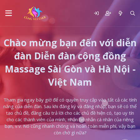
Chào mừng bạn đến với diễn
đàn Diễn đàn cộng đồng
Massage Sài Gòn và Hà Nội -
Việt Nam
Tham gia ngay bây giờ để có quyền truy cập vào tất cả các tính
năng của diễn đàn. Sau khi đăng ký và đăng nhập, bạn sẽ có thể
tạo chủ đề, đăng câu trả lời cho các chủ đề hiện có, tạo uy tín
cho các thành viên của mình, nhận tin nhắn cá nhân của riêng
bạn, v.v. Nó cũng nhanh chóng và hoàn toàn miễn phí, vậy bạn
còn chờ gì nữa?