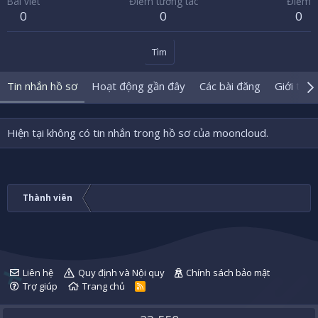
Bài viết
Điểm tương tác
Điểm
0
0
0
Tìm
Tin nhắn hồ sơ
Hoạt động gần đây
Các bài đăng
Giới thiệ
Hiện tại không có tin nhắn trong hồ sơ của mooncloud.
Thành viên
Liên hệ
Quy định và Nội quy
Chính sách bảo mật
Trợ giúp
Trang chủ
R
S
S