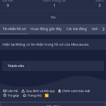
Bài viết
Điểm tương tác
Điểm
9
1
3
Tìm
Tin nhắn hồ sơ
Hoạt động gần đây
Các bài đăng
Giới thiệ
Hiện tại không có tin nhắn trong hồ sơ của Nhucaucao.
Thành viên
Liên hệ
Quy định và Nội quy
Chính sách bảo mật
Trợ giúp
Trang chủ
R
S
S