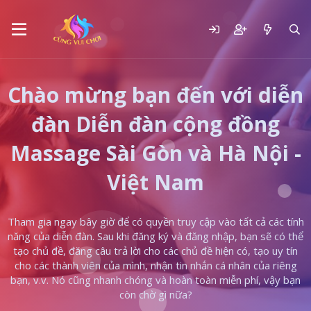
Chào mừng bạn đến với diễn
đàn Diễn đàn cộng đồng
Massage Sài Gòn và Hà Nội -
Việt Nam
Tham gia ngay bây giờ để có quyền truy cập vào tất cả các tính
năng của diễn đàn. Sau khi đăng ký và đăng nhập, bạn sẽ có thể
tạo chủ đề, đăng câu trả lời cho các chủ đề hiện có, tạo uy tín
cho các thành viên của mình, nhận tin nhắn cá nhân của riêng
bạn, v.v. Nó cũng nhanh chóng và hoàn toàn miễn phí, vậy bạn
còn chờ gì nữa?