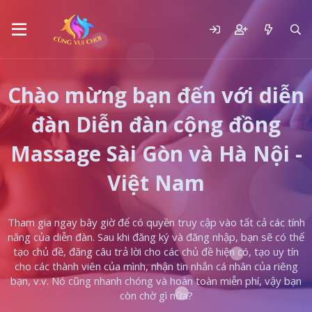
Chào mừng bạn đến với diễn
đàn Diễn đàn cộng đồng
Massage Sài Gòn và Hà Nội -
Việt Nam
Tham gia ngay bây giờ để có quyền truy cập vào tất cả các tính
năng của diễn đàn. Sau khi đăng ký và đăng nhập, bạn sẽ có thể
tạo chủ đề, đăng câu trả lời cho các chủ đề hiện có, tạo uy tín
cho các thành viên của mình, nhận tin nhắn cá nhân của riêng
bạn, v.v. Nó cũng nhanh chóng và hoàn toàn miễn phí, vậy bạn
còn chờ gì nữa?