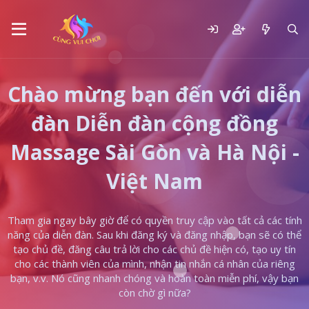
Chào mừng bạn đến với diễn
đàn Diễn đàn cộng đồng
Massage Sài Gòn và Hà Nội -
Việt Nam
Tham gia ngay bây giờ để có quyền truy cập vào tất cả các tính
năng của diễn đàn. Sau khi đăng ký và đăng nhập, bạn sẽ có thể
tạo chủ đề, đăng câu trả lời cho các chủ đề hiện có, tạo uy tín
cho các thành viên của mình, nhận tin nhắn cá nhân của riêng
bạn, v.v. Nó cũng nhanh chóng và hoàn toàn miễn phí, vậy bạn
còn chờ gì nữa?