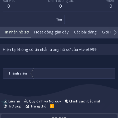
Bài viết
Điểm tương tác
Điểm
0
0
0
Tìm
Tin nhắn hồ sơ
Hoạt động gần đây
Các bài đăng
Giới thiệ
Hiện tại không có tin nhắn trong hồ sơ của vtviet999.
Thành viên
Liên hệ
Quy định và Nội quy
Chính sách bảo mật
Trợ giúp
Trang chủ
R
S
S