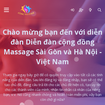
Chào mừng bạn đến với diễn
đàn Diễn đàn cộng đồng
Massage Sài Gòn và Hà Nội -
Việt Nam
Tham gia ngay bây giờ để có quyền truy cập vào tất cả các tính
năng của diễn đàn. Sau khi đăng ký và đăng nhập, bạn sẽ có thể
tạo chủ đề, đăng câu trả lời cho các chủ đề hiện có, tạo uy tín
cho các thành viên của mình, nhận tin nhắn cá nhân của riêng
bạn, v.v. Nó cũng nhanh chóng và hoàn toàn miễn phí, vậy bạn
còn chờ gì nữa?