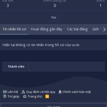
Bài viết
Điểm tương tác
Điểm
3
0
1
Tìm
Tin nhắn hồ sơ
Hoạt động gần đây
Các bài đăng
Giới thiệ
Hiện tại không có tin nhắn trong hồ sơ của vu le.
Thành viên
Liên hệ
Quy định và Nội quy
Chính sách bảo mật
Trợ giúp
Trang chủ
R
S
S