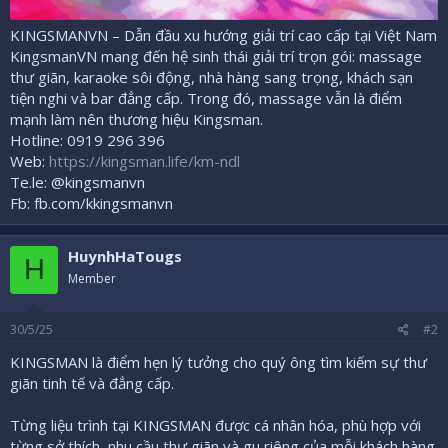
KINGSMANVN – Dẫn đầu xu hướng giải trí cao cấp tại Việt Nam
KingsmanVN mang đến hệ sinh thái giải trí trọn gói: massage
thư giãn, karaoke sôi động, nhà hàng sang trọng, khách sạn
tiện nghi và bar đẳng cấp. Trong đó, massage vẫn là điểm
mạnh làm nên thương hiệu Kingsman.
Hotline: 0919 296 396
Web:
https://kingsman.life/km-ndl
Te.le: @kingsmanvn
Fb: fb.com/kkingsmanvn
HuynhHaTougs
H
Member
30/5/25
#2
KINGSMAN là điểm hẹn lý tưởng cho quý ông tìm kiếm sự thư
giãn tinh tế và đẳng cấp.
Từng liệu trình tại KINGSMAN được cá nhân hóa, phù hợp với
từng sở thích, nhu cầu thư giãn và gu riêng của mỗi khách hàng.