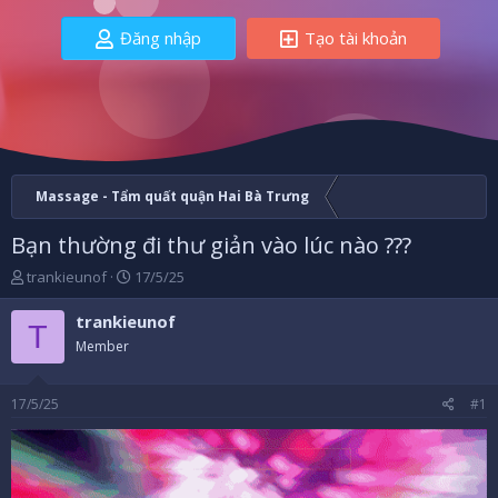
Đăng nhập
Tạo tài khoản
Massage - Tẩm quất quận Hai Bà Trưng
Bạn thường đi thư giản vào lúc nào ???
B
N
trankieunof
17/5/25
ắ
g
t
à
trankieunof
T
đ
y
Member
ầ
b
u
ắ
t
17/5/25
#1
đ
ầ
u