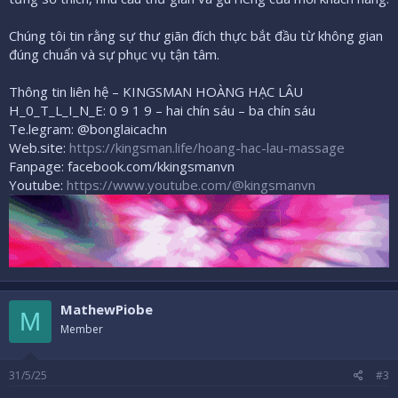
Chúng tôi tin rằng sự thư giãn đích thực bắt đầu từ không gian
đúng chuẩn và sự phục vụ tận tâm.
Thông tin liên hệ – KINGSMAN HOÀNG HẠC LÂU
H_0_T_L_I_N_E: 0 9 1 9 – hai chín sáu – ba chín sáu
Te.legram: @bonglaicachn
Web.site:
https://kingsman.life/hoang-hac-lau-massage
Fanpage: facebook.com/kkingsmanvn
Youtube:
https://www.youtube.com/@kingsmanvn
MathewPiobe
M
Member
31/5/25
#3