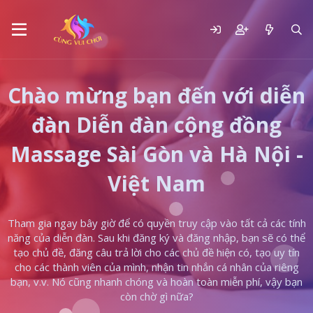
Chào mừng bạn đến với diễn
đàn Diễn đàn cộng đồng
Massage Sài Gòn và Hà Nội -
Việt Nam
Tham gia ngay bây giờ để có quyền truy cập vào tất cả các tính
năng của diễn đàn. Sau khi đăng ký và đăng nhập, bạn sẽ có thể
tạo chủ đề, đăng câu trả lời cho các chủ đề hiện có, tạo uy tín
cho các thành viên của mình, nhận tin nhắn cá nhân của riêng
bạn, v.v. Nó cũng nhanh chóng và hoàn toàn miễn phí, vậy bạn
còn chờ gì nữa?