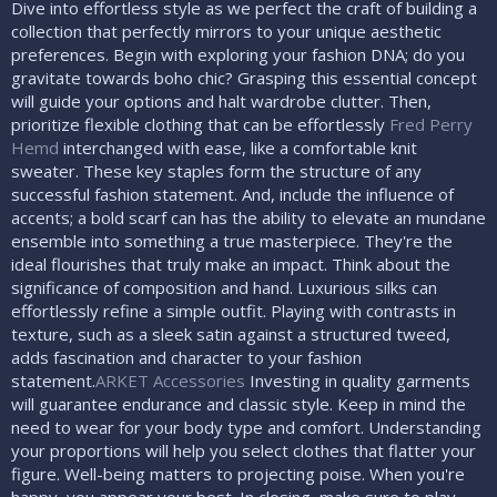
Dive into effortless style as we perfect the craft of building a
collection that perfectly mirrors to your unique aesthetic
preferences. Begin with exploring your fashion DNA; do you
gravitate towards boho chic? Grasping this essential concept
will guide your options and halt wardrobe clutter. Then,
prioritize flexible clothing that can be effortlessly
Fred Perry
Hemd
interchanged with ease, like a comfortable knit
sweater. These key staples form the structure of any
successful fashion statement. And, include the influence of
accents; a bold scarf can has the ability to elevate an mundane
ensemble into something a true masterpiece. They're the
ideal flourishes that truly make an impact. Think about the
significance of composition and hand. Luxurious silks can
effortlessly refine a simple outfit. Playing with contrasts in
texture, such as a sleek satin against a structured tweed,
adds fascination and character to your fashion
statement.
ARKET Accessories
Investing in quality garments
will guarantee endurance and classic style. Keep in mind the
need to wear for your body type and comfort. Understanding
your proportions will help you select clothes that flatter your
figure. Well-being matters to projecting poise. When you're
happy, you appear your best. In closing, make sure to play