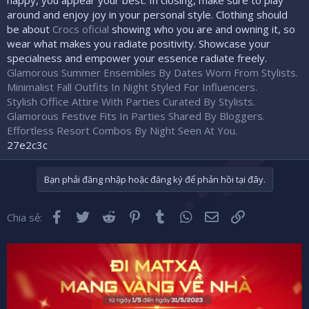
around and enjoy joy in your personal style. Clothing should
be about
Crocs oficial
showing who you are and owning it, so
wear what makes you radiate positivity. Showcase your
specialness and empower your essence radiate freely.
Glamorous Summer Ensembles By Dates Worn From Stylists.
Minimalist Fall Outfits In Night Styled For Influencers.
Stylish Office Attire With Parties Curated By Stylists.
Glamorous Festive Fits In Parties Shared By Bloggers.
Effortless Resort Combos By Night Seen At You.
27e2c3c
Bạn phải đăng nhập hoặc đăng ký để phản hồi tại đây.
Facebook
Twitter
Reddit
Pinterest
Tumblr
WhatsApp
Email
Liên kết
Chia sẻ: