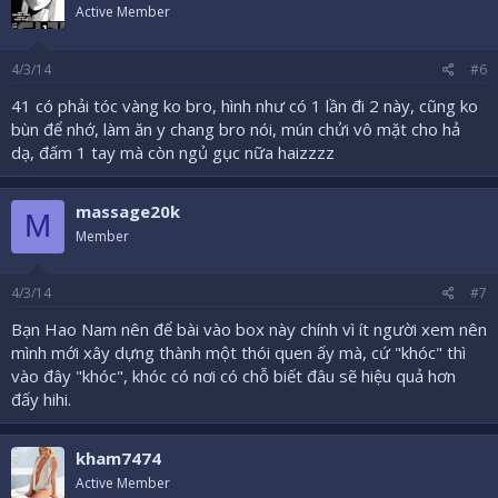
chắc tại xui quá nên viết vài lời chia sẻ ý kiến cá nhân. Bro
Active Member
nào đã từng đi em này thì phản hồi để anh em tham khảo
thêm nhé
4/3/14
#6
41 có phải tóc vàng ko bro, hình như có 1 lần đi 2 này, cũng ko
bùn để nhớ, làm ăn y chang bro nói, mún chửi vô mặt cho hả
dạ, đấm 1 tay mà còn ngủ gục nữa haizzzz
massage20k
M
Member
4/3/14
#7
Bạn Hao Nam nên để bài vào box này chính vì ít người xem nên
mình mới xây dựng thành một thói quen ấy mà, cứ "khóc" thì
vào đây "khóc", khóc có nơi có chỗ biết đâu sẽ hiệu quả hơn
đấy hihi.
kham7474
Active Member