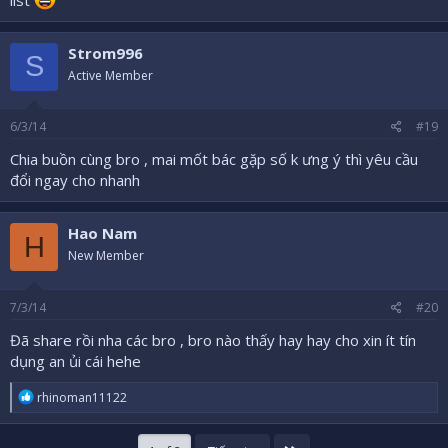
Strom996
S
Active Member
6/3/14
#19
Chia buồn cùng bro , mai mốt bác gặp số k ưng ý thì yêu cầu
đổi ngay cho nhanh
Hao Nam
H
New Member
7/3/14
#20
Đã share rồi nha các bro , bro nào thấy hay hay cho xin ít tín
dụng an ủi cái hehe
R
rhinoman11122
e
a
c