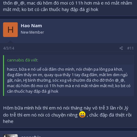
thốn @_@, mac dù hôm đó moi có 11h hơn mà e nó mắt nhắm
mắt mở, ko bit có cắn thuốc hay đập đá gì hok
Hao Nam
H
New Member
4/3/14
#11
cannabis đã viết:
haizz, bữa e nó uể oải đấm cho mình, nói chiện pa lông pa khơi,
đag đấm thấy im im, quay qua thấy 1 tay đag đấm, mắt lim dim ngủ
gật, nản, HJ bình thường, sóc xog về chườm đá cho đỡ thốn @_@,
mac dù hôm đó moi có 11h hơn mà e nó mắt nhắm mắt mở, ko bit có
cắn thuốc hay đập đá gì hok
Hôm bữa mình hỏi thì em nó nói tháng này vô trễ 3 lần rồi ,lý
do trễ thì em nó nói có chuyện riêng
, chắc đập đá thiệt rồi
hehe