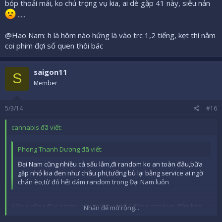
bóp thoải mái, ko chú trọng vụ kia, ai dè gặp 41 này, siêu nản
.....
@Hao Nam: h là hôm nào hứng là vào trc 1,2 tiếng, kẹt thì nằm
coi phim đợi số quen thôi bác
saigon11
S
Member
5/3/14
#16
cannabis đã viết:
Phong Thanh Dương đã viết:
Đại Nam cũng nhiều cá sấu lắm,đi random ko an toàn đâu,bữa
gặp nhỏ kia đen như châu phi,tưởng bù lại bằng service ai ngờ
chán èo,từ đó hết dám random trong Đại Nam luôn
bữa e cũng đi xui ngay bữa mấy e nghỉ 1 đống, random đấm bóp
Nhấn để mở rộng...
thoải mái, ko chú trọng vụ kia, ai dè gặp 41 này, siêu nản
.....