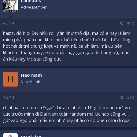
cannabis
Active Member
4/3/14
#12
haizz, đó h đi ĐN nhìu roi, gần như thổ địa, mà có e này là làm
mình phải phàn nàn, khó chịu, bỏ tiền chuốc bực bội, bữa cũng
hớt hải đi trễ chung lượt vs mình nè, ca 9h làm, mà uu tiên
khách đi thang máy, e nó phải chạy gấp gáp đi thang bộ, mần
ăn kiểu này trc sau cũng out
Hao Nam
H
New Member
4/3/14
#13
chính xác em nó ca 9 giờ , bữa mình đi là 10 giờ em nó mới vô .
Lúc trước mình đi Đại Nam toàn random mà lúc nào cũng vui ,
giờ vào gặp phải mấy em như này phải có số quen mới đi quá
predator