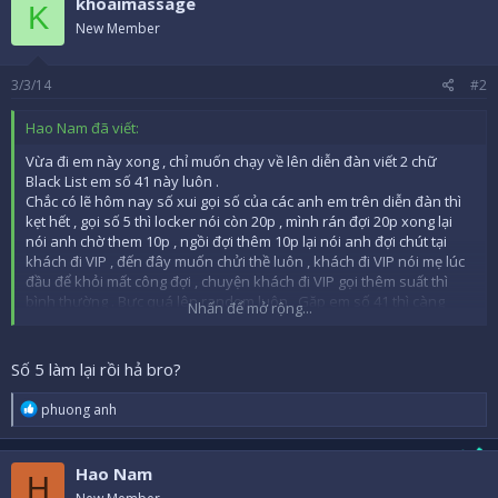
khoaimassage
t
K
i
New Member
o
n
s
3/3/14
#2
:
Hao Nam đã viết:
Vừa đi em này xong , chỉ muốn chạy về lên diễn đàn viết 2 chữ
Black List em số 41 này luôn .
Chắc có lẽ hôm nay số xui gọi số của các anh em trên diễn đàn thì
kẹt hết , gọi số 5 thì locker nói còn 20p , mình rán đợi 20p xong lại
nói anh chờ them 10p , ngồi đợi thêm 10p lại nói anh đợi chút tại
khách đi VIP , đến đây muốn chửi thề luôn , khách đi VIP nói mẹ lúc
đầu để khỏi mất công đợi , chuyện khách đi VIP gọi thêm suất thì
bình thường . Bực quá lên random luôn . Gặp em số 41 thì càng
Nhấn để mở rộng...
thảm hại cho ngày hôm nay luôn
Lúc đầu mình cũng rán nói chuyện vui vẻ , nói 1 hồi thấy em này
như người vừa mới thất tình xong nên không muốn nói nữa .
Số 5 làm lại rồi hả bro?
Massage thì như buồn ngủ , đấm đấm mấy cái ngồi vuốt tóc , rồi ra
ngoài đi wc , tý lại đi mở máy lạnh , xong tý lại ra mở tiếp , HJ thì công
R
phuong anh
nghiệp quá . Thấy cũng gần trễ nên không muốn đổi người , thôi
e
làm thí đại rồi về . Xuống nghe thằng bạn nói hôm qua em này off
a
c
ca không xin phép , hôm nay vào đi làm trễ . Đúng xui hôm nay ra
Hao Nam
t
H
đường không coi ngày luôn
i