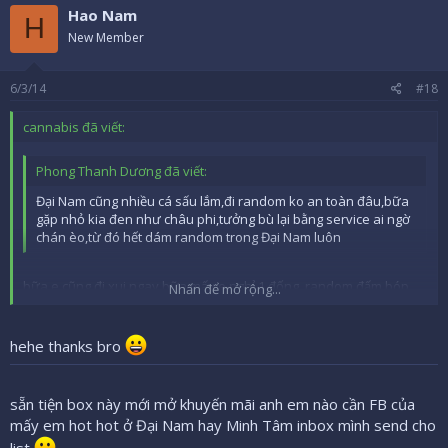
.....
Hao Nam
H
New Member
@Hao Nam: h là hôm nào hứng là vào trc 1,2 tiếng, kẹt thì nằm
coi phim đợi số quen thôi bác
6/3/14
#18
cannabis đã viết:
Phong Thanh Dương đã viết:
Đại Nam cũng nhiều cá sấu lắm,đi random ko an toàn đâu,bữa
gặp nhỏ kia đen như châu phi,tưởng bù lại bằng service ai ngờ
chán èo,từ đó hết dám random trong Đại Nam luôn
bữa e cũng đi xui ngay bữa mấy e nghỉ 1 đống, random đấm bóp
Nhấn để mở rộng...
thoải mái, ko chú trọng vụ kia, ai dè gặp 41 này, siêu nản
.....
Nhấn để mở rộng...
@Hao Nam: h là hôm nào hứng là vào trc 1,2 tiếng, kẹt thì nằm coi
hehe thanks bro
phim đợi số quen thôi bác
sẵn tiện box này mới mở khuyến mãi anh em nào cần FB của
mấy em hot hot ở Đại Nam hay Minh Tâm inbox mình send cho
list