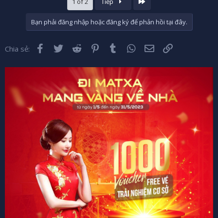
Cuối
1 of 2
Tiếp
t
i
o
Bạn phải đăng nhập hoặc đăng ký để phản hồi tại đây.
n
s
:
Facebook
Twitter
Reddit
Pinterest
Tumblr
WhatsApp
Email
Liên kết
Chia sẻ: