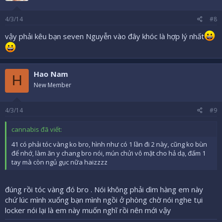
4/3/14
#8
vậy phải kêu bạn seven Nguyễn vào đây khóc là hợp lý nhất
Hao Nam
H
New Member
4/3/14
#9
cannabis đã viết:
41 có phải tóc vàng ko bro, hình như có 1 lần đi 2 này, cũng ko bùn
để nhớ, làm ăn y chang bro nói, mún chửi vô mặt cho hả dạ, đấm 1
tay mà còn ngủ gục nữa haizzzz
đúng rồi tóc vàng đó bro . Nói không phải dìm hàng em này
chứ lúc mình xuống bạn mình ngồi ở phòng chờ nói nghe tụi
locker nói lại là em này muốn nghĩ rồi nên mới vậy