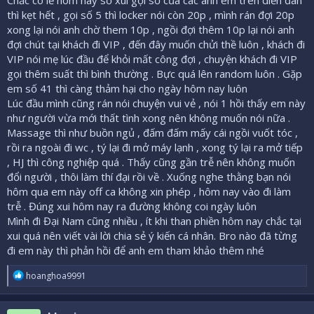
thì kẹt hết , gọi số 5 thì locker nói còn 20p , mình rán đợi 20p
xong lại nói anh chờ them 10p , ngồi đợi thêm 10p lại nói anh
đợi chút tại khách đi VIP , đến đây muốn chửi thề luôn , khách đi
VIP nói mẹ lúc đầu để khỏi mất công đợi , chuyện khách đi VIP
gọi thêm suất thì bình thường . Bực quá lên random luôn . Gặp
em số 41 thì càng thảm hại cho ngày hôm nay luôn
Lúc đầu mình cũng rán nói chuyện vui vẻ , nói 1 hồi thấy em này
như người vừa mới thất tình xong nên không muốn nói nữa .
Massage thì như buồn ngủ , đấm đấm mấy cái ngồi vuốt tóc ,
rồi ra ngoài đi wc , tý lại đi mở máy lạnh , xong tý lại ra mở tiếp
, HJ thì công nghiệp quá . Thấy cũng gần trễ nên không muốn
đổi người , thôi làm thí đại rồi về . Xuống nghe thằng bạn nói
hôm qua em này off ca không xin phép , hôm nay vào đi làm
trễ . Đúng xui hôm nay ra đường không coi ngày luôn
Mình đi Đại Nam cũng nhiều , ít khi than phiền hôm nay chắc tại
xui quá nên viết vài lời chia sẻ ý kiến cá nhân. Bro nào đã từng
đi em này thì phản hồi để anh em tham khảo thêm nhé
R
hoanghoa9991
e
a
c