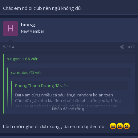
Nhấn để mở rộng...
Chắc em nó di club nên ngủ không đủ...
@Hao Nam: h là hôm nào hứng là vào trc 1,2 tiếng, kẹt thì nằm coi
phim đợi số quen thôi bác
heosg
H
New Member
5/3/14
#17
saigon11 đã viết:
cannabis đã viết:
Phong Thanh Dương đã viết:
Đại Nam cũng nhiều cá sấu lắm,đi random ko an toàn
đâu,bữa gặp nhỏ kia đen như châu phi,tưởng bù lại bằng
service ai ngờ chán èo,từ đó hết dám random trong Đại
Nhấn để mở rộng...
Nam luôn
Nhấn để mở rộng...
hồi h mới nghe đi club xong , da em nó bị đen đó ...
bữa e cũng đi xui ngay bữa mấy e nghỉ 1 đống, random đấm
bóp thoải mái, ko chú trọng vụ kia, ai dè gặp 41 này, siêu nản
Nhấn để mở rộng...
Chắc em nó di club nên ngủ không đủ...