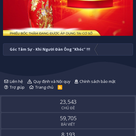
Góc Tâm Sự - Khi Người Đàn Ông "Khóc" !!!
Liên hệ
Quy định và Nội quy
Chính sách bảo mật
Trợ giúp
Trang chủ
R
S
S
23,543
CHỦ ĐỀ
59,705
BÀI VIẾT
8,193