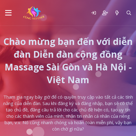
Chào mừng bạn đến với diễn
đàn Diễn đàn cộng đồng
Massage Sài Gòn và Hà Nội -
Việt Nam
Tham gia ngay bây giờ để có quyền truy cập vào tất cả các tính
năng của diễn đàn. Sau khi đăng ký và đăng nhập, bạn sẽ có thể
tạo chủ đề, đăng câu trả lời cho các chủ đề hiện có, tạo uy tín
cho các thành viên của mình, nhận tin nhắn cá nhân của riêng
bạn, v.v. Nó cũng nhanh chóng và hoàn toàn miễn phí, vậy bạn
còn chờ gì nữa?