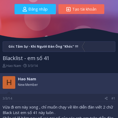
Đăng nhập
Tạo tài khoản
Góc Tâm Sự - Khi Người Đàn Ông "Khóc" !!!
Blacklist - em số 41
B
N
Hao Nam
3/3/14
ắ
g
t
à
Hao Nam
đ
y
H
ầ
b
New Member
u
ắ
t
3/3/14
#1
đ
ầ
Vừa đi em này xong , chỉ muốn chạy về lên diễn đàn viết 2 chữ
u
Black List em số 41 này luôn .
Chắc có lẽ hôm nay số xui gọi số của các anh em trên diễn đàn