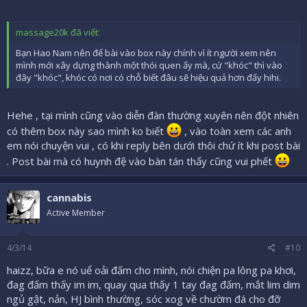
massage20k đã viết:
Bạn Hao Nam nên để bài vào box này chính vì ít người xem nên
mình mới xây dựng thành một thói quen ấy mà, cứ "khóc" thì vào
đây "khóc", khóc có nơi có chỗ biết đâu sẽ hiệu quả hơn đấy hihi.
Hehe , tại mình cũng vào diễn đàn thường xuyên nên đột nhiên
có thêm box này sao mình ko biết
, vào toàn xem các anh
em nói chuyện vui , có khi reply bên dưới thôi chứ ít khi post bài
. Post bài mà có huynh đệ vào bàn tán thấy cũng vui phết
cannabis
Active Member
4/3/14
#10
haizz, bữa e nó uể oải đấm cho mình, nói chiện pa lông pa khơi,
đag đấm thấy im im, quay qua thấy 1 tay đag đấm, mắt lim dim
ngủ gật, nản, HJ bình thường, sóc xog về chườm đá cho đỡ