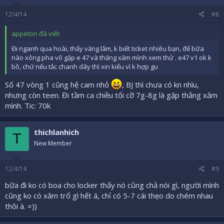
12/4/14
#8
appeton đã viết:
Đi nganh qua hoài, thấy văng lắm, k biết ticket nhiêu bạn, để bữa
nào xông pha vô gặp e 47 và thăng xăm mình xem thử . e47 v1 ok k
bồ, chứ nếu tắc chanh dây thì xin kiếu vì k hợp gu
Số 47 vòng 1 cũng hệ cam nhỏ
, BJ thì chưa có kn nhìu,
nhưng còn teen. Đi tầm ca chiều tối cỡ 7g-8g là gặp thằng xăm
mình. Tic: 70k
thichlanhich
T
New Member
12/4/14
#9
bữa đi ko có boa cho locker thấy nó cũng chả nói gì, người mình
cũng ko có xăm trổ gì hết á, chỉ có 5-7 cái thẹo do chém nhau
thôi à. =))