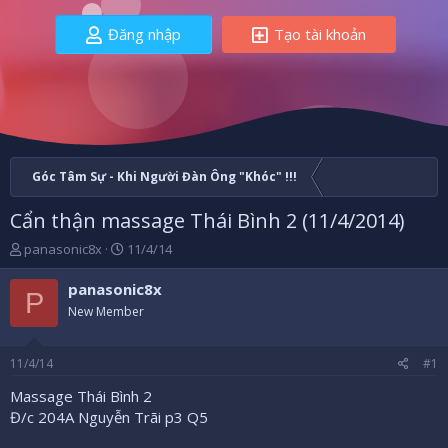
Đăng nhập
Tạo tài khoản
Góc Tâm Sự - Khi Người Đàn Ông "Khóc" !!!
Cẩn thận massage Thái Bình 2 (11/4/2014)
B
N
panasonic8x
11/4/14
ắ
g
t
à
panasonic8x
P
đ
y
New Member
ầ
b
u
ắ
t
11/4/14
#1
đ
ầ
Massage Thái Bình 2
u
Đ/c 204A Nguyễn Trãi p3 Q5