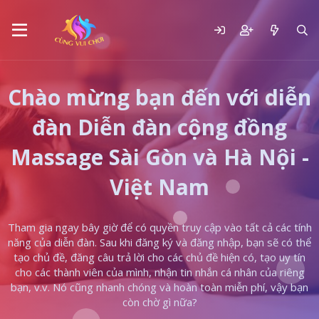
Chào mừng bạn đến với diễn
đàn Diễn đàn cộng đồng
Massage Sài Gòn và Hà Nội -
Việt Nam
Tham gia ngay bây giờ để có quyền truy cập vào tất cả các tính
năng của diễn đàn. Sau khi đăng ký và đăng nhập, bạn sẽ có thể
tạo chủ đề, đăng câu trả lời cho các chủ đề hiện có, tạo uy tín
cho các thành viên của mình, nhận tin nhắn cá nhân của riêng
bạn, v.v. Nó cũng nhanh chóng và hoàn toàn miễn phí, vậy bạn
còn chờ gì nữa?