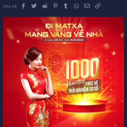
Facebook
Twitter
Reddit
Pinterest
Tumblr
WhatsApp
Email
Liên kết
Chia sẻ: