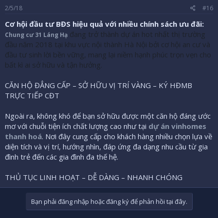
2/5/18
#16
Cơ hội đầu tư BĐS hiệu quả với nhiều chính sách ưu đãi:
đang trở thành dự án hot nhất thị trường
Chung cư 31 Láng Hạ
đầu năm 2018 tại khu vực nội thành Hà Nội bởi cơ hội an cư và
đầu tư sinh lời bền vững, mang lại niềm hạnh phúc trọn vẹn cho
bất kì ai sở hữu và tận hưởng.
CĂN HỘ ĐẲNG CẤP – SỞ HỮU VỊ TRÍ VÀNG – KÝ HĐMB
TRỰC TIẾP CĐT
Ngoài ra, không khó để bạn sở hữu được một căn hộ đáng ước
mơ với chuỗi tiện ích chất lượng cao như tại
dự án vinhomes
thanh hoá
. Nơi đây cung cấp cho khách hàng nhiều chọn lựa về
diện tích và vị trí, hướng nhìn, đáp ứng đa dạng nhu cầu từ gia
đình trẻ đến các gia đình đa thế hệ.
THỦ TỤC LINH HOẠT – DỄ DÀNG – NHANH CHÓNG
Bạn phải đăng nhập hoặc đăng ký để phản hồi tại đây.