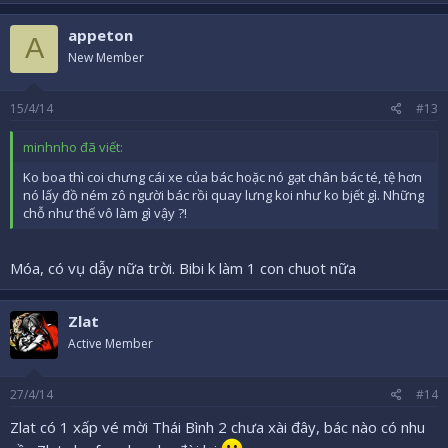
appeton
A
New Member
15/4/14
#13
minhnho đã viết:
Ko boa thì coi chưng cái xe của bác hoặc nó gạt chân bác té, tệ hơn
nó lấy đồ ném zô người bác rồi quay lưng koi như ko bjết gì. Những
chỗ như thế vô làm gì vậy ?!
Móa, có vụ dẫy nữa trời. Bibi k làm 1 con chuot nữa
Zlat
Active Member
27/4/14
#14
Zlat có 1 xấp vé mời Thái Bình 2 chưa xài đây, bác nào có nhu