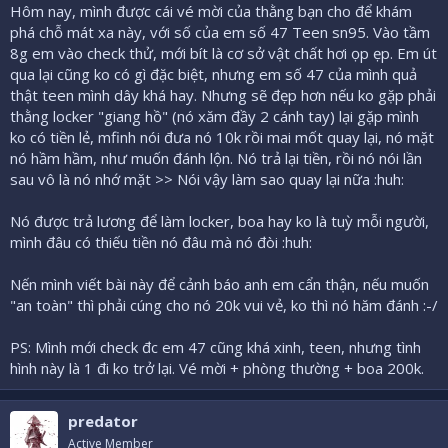
Hôm nay, mình được cái vé mời của thằng bạn cho để khám
phá chỗ mát xa này, với số của em số 47 Teen sn95. Vào tầm
8g em vào check thử, mới bít là cơ sở vật chất hơi ọp ẹp. Em út
qua lại cũng ko có gì đặc biệt, nhưng em số 47 của mình quả
thật teen mình dây khá hay. Nhưng sẽ đẹp hơn nếu ko gặp phải
thằng locker "giang hồ" (nó xăm đầy 2 cánh tay) lại gặp mình
ko có tiền lẻ, mfinh nói đưa nó 10k rồi mai mốt quay lại, nó mặt
nó hầm hầm, như muốn đánh lộn. Nó trả lại tiền, rồi nó nói lần
sau vô là nó nhớ mặt >> Nói vậy làm sao quay lại nữa :huh:
Nó được trả lương để làm locker, boa hay ko là tuỳ mỗi người,
mình đâu có thiếu tiền nó đâu mà nó đòi :huh:
Nến mình viết bài này để cảnh báo anh em cẩn thận, nếu muốn
"an toàn" thì phải cúng cho nó 20k vui vẻ, ko thì nó hăm đánh :-/
PS: Mình mới check đc em 47 cũng khá xinh, teen, nhưng tình
hình này là 1 đi ko trở lại. Vé mời + phòng thường + boa 200k.
predator
Active Member