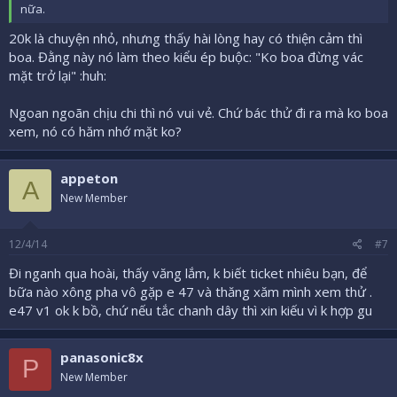
nữa.
20k là chuyện nhỏ, nhưng thấy hài lòng hay có thiện cảm thì
boa. Đằng này nó làm theo kiểu ép buộc: "Ko boa đừng vác
mặt trở lại" :huh:
Ngoan ngoãn chịu chi thì nó vui vẻ. Chứ bác thử đi ra mà ko boa
xem, nó có hăm nhớ mặt ko?
appeton
A
New Member
12/4/14
#7
Đi nganh qua hoài, thấy văng lắm, k biết ticket nhiêu bạn, để
bữa nào xông pha vô gặp e 47 và thăng xăm mình xem thử .
e47 v1 ok k bồ, chứ nếu tắc chanh dây thì xin kiếu vì k hợp gu
panasonic8x
P
New Member