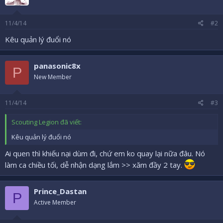
11/4/14
#2
Kêu quản lý đuổi nó
panasonic8x
P
New Member
11/4/14
#3
Scouting Legion đã viết:
Kêu quản lý đuổi nó
Ai quen thì khiếu nại dùm đi, chứ em ko quay lại nữa đâu. Nó
làm ca chiều tối, dễ nhận dạng lắm >> xăm đầy 2 tay.
Prince_Dastan
P
Active Member