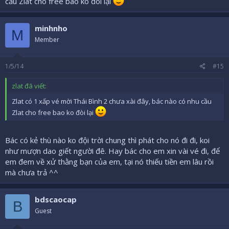
cầu Zlat cho free bao ko đòi lại
minhnho
M
Member
1/5/14
#15
zlat đã viết:
Zlat có 1 xấp vé mời Thái Bình 2 chưa xài đây, bác nào có nhu cầu
Zlat cho free bao ko đòi lại
Bác có kẻ thù nào ko đội trời chung thì phát cho nó đi đi, koi
như mượn dao giết người đê. Hay bác cho em xin vài vé đi, để
em đem về xử thằng bạn của em, tại nó thiếu tiền em lâu rồi
mà chưa trả ^^
bdscaocap
B
Guest