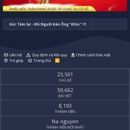
Góc Tâm Sự - Khi Người Đàn Ông "Khóc" !!!
Liên hệ
Quy định và Nội quy
Chính sách bảo mật
Trợ giúp
Trang chủ
R
S
S
23,501
CHỦ ĐỀ
59,662
BÀI VIẾT
8,193
THÀNH VIÊN
Na nguyen
THÀNH VIÊN MỚI NHẤT