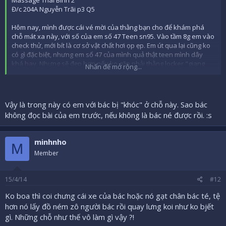
Đ/c 204A Nguyễn Trãi p3 Q5
Hôm nay, mình được cái vé mời của thằng bạn cho để khám phá
chỗ mát xa này, với số của em số 47 Teen sn95. Vào tầm 8g em vào
check thử, mới bít là cơ sở vật chất hơi ọp ẹp. Em út qua lại cũng ko
có gì đặc biệt, nhưng em số 47 của mình quả thật teen mình dây
khá hay. Nhưng sẽ đẹp hơn nếu ko gặp phải thằng locker "giang
Nhấn để mở rộng...
hồ" (nó xăm đầy 2 cánh tay) lại gặp mình ko có tiền lẻ, mfinh nói đưa
nó 10k rồi mai mốt quay lại, nó mặt nó hầm hầm, như muốn đánh
lộn. Nó trả lại tiền, rồi nó nói lần sau vô là nó nhớ mặt >> Nói vậy
làm sao quay lại nữa :huh:
Vậy là trong này có em với bác bị "khóc" ở chỗ này. Sao bác
không đọc bài của em trước, nếu không là bác né được rồi. :s
Nó được trả lương để làm locker, boa hay ko là tuỳ mỗi người, mình
đâu có thiếu tiền nó đâu mà nó đòi :huh:
minhnho
M
Nến mình viết bài này để cảnh báo anh em cẩn thận, nếu muốn "an
Member
toàn" thì phải cúng cho nó 20k vui vẻ, ko thì nó hăm đánh :-/
PS: Mình mới check đc em 47 cũng khá xinh, teen, nhưng tình hình
15/4/14
#12
này là 1 đi ko trở lại. Vé mời + phòng thường + boa 200k.
Ko boa thì coi chưng cái xe của bác hoặc nó gạt chân bác té, tệ
hơn nó lấy đồ ném zô người bác rồi quay lưng koi như ko bjết
gì. Những chỗ như thế vô làm gì vậy ?!