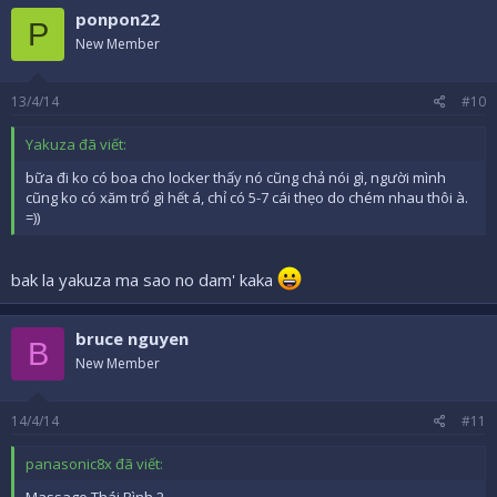
ponpon22
P
New Member
13/4/14
#10
Yakuza đã viết:
bữa đi ko có boa cho locker thấy nó cũng chả nói gì, người mình
cũng ko có xăm trổ gì hết á, chỉ có 5-7 cái thẹo do chém nhau thôi à.
=))
bak la yakuza ma sao no dam' kaka
bruce nguyen
B
New Member
14/4/14
#11
panasonic8x đã viết:
Massage Thái Bình 2