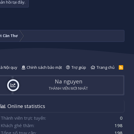
n hồi tại đây.
t Cần Thơ
và Nội quy
Chính sách bảo mật
Trợ giúp
Trang chủ
R
S
S
Na nguyen
THÀNH VIÊN MỚI NHẤT
Online statistics
Thành viên trực tuyến
0
Khách ghé thăm
198
Tổng số truy cập
198