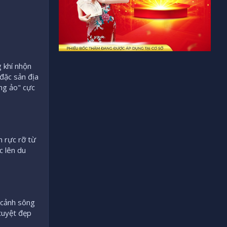
 khí nhộn
đặc sản địa
ng ảo" cực
n rực rỡ từ
c lên du
 cảnh sông
tuyệt đẹp