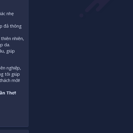
iác nhẹ
úp đả thông
thiên nhiên,
p da.
âu, giúp
yên nghiệp,
g tôi giúp
thách mới!
ần Thơ!