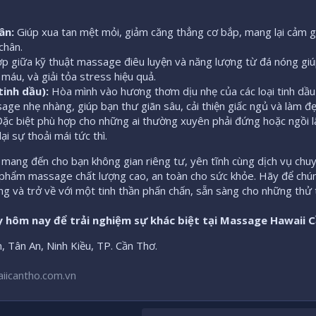
ân:
Giúp xua tan mệt mỏi, giảm căng thẳng cơ bắp, mang lại cảm g
chân.
p giữa kỹ thuật massage điêu luyện và năng lượng từ đá nóng gi
 máu, và giải tỏa stress hiệu quả.
inh dầu):
Hòa mình vào hương thơm dịu nhẹ của các loại tinh dầu 
ge nhẹ nhàng, giúp bạn thư giãn sâu, cải thiện giấc ngủ và làm đẹ
ặc biệt phù hợp cho những ai thường xuyên phải đứng hoặc ngồi l
i sự thoải mái tức thì.
mang đến cho bạn không gian riêng tư, yên tĩnh cùng dịch vụ chu
 phẩm massage chất lượng cao, an toàn cho sức khỏe. Hãy để chún
ượng và trở về với một tinh thần phấn chấn, sẵn sàng cho những thử 
y hôm nay để trải nghiệm sự khác biệt tại Massage Hawaii C
 Tân An, Ninh Kiều, TP. Cần Thơ.
icantho.com.vn