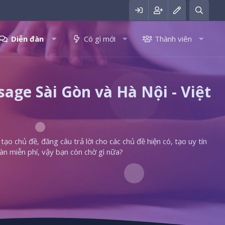
Diễn đàn
Có gì mới
Thành viên
ge Sài Gòn và Hà Nội - Việt
ạo chủ đề, đăng câu trả lời cho các chủ đề hiện có, tạo uy tín
àn miễn phí, vậy bạn còn chờ gì nữa?