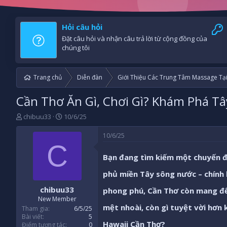
Hỏi câu hỏi
Đặt câu hỏi và nhận câu trả lời từ cộng đồng của
chúng tôi
Trang chủ
Diễn đàn
Giới Thiệu Các Trung Tâm Massage Tạ
Cần Thơ Ăn Gì, Chơi Gì? Khám Phá Tâ
B
N
chibuu33
10/6/25
ắ
g
t
à
10/6/25
đ
y
C
ầ
b
Bạn đang tìm kiếm một chuyến đi
u
ắ
t
phủ miền Tây sông nước – chính l
đ
chibuu33
ầ
phong phú, Cần Thơ còn mang đế
u
New Member
mệt nhoài, còn gì tuyệt vời hơn
Tham gia
6/5/25
Bài viết
5
Hawaii Cần Thơ
?
Điểm tương tác
0