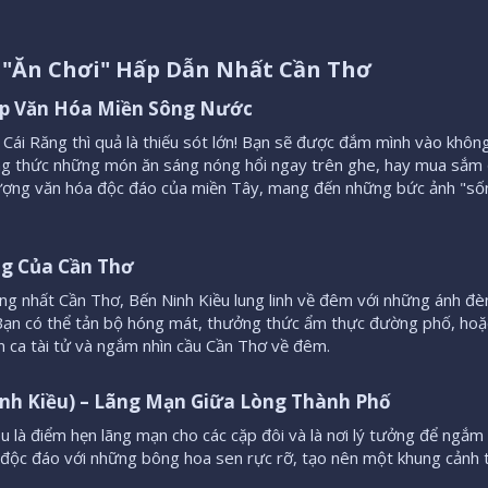
Ăn Chơi" Hấp Dẫn Nhất Cần Thơ​
ẹp Văn Hóa Miền Sông Nước​
ái Răng thì quả là thiếu sót lớn! Bạn sẽ được đắm mình vào không
ng thức những món ăn sáng nóng hổi ngay trên ghe, hay mua sắm 
tượng văn hóa độc đáo của miền Tây, mang đến những bức ảnh "số
ng Của Cần Thơ​
ng nhất Cần Thơ, Bến Ninh Kiều lung linh về đêm với những ánh đè
 Bạn có thể tản bộ hóng mát, thưởng thức ẩm thực đường phố, hoặ
 ca tài tử và ngắm nhìn cầu Cần Thơ về đêm.
Ninh Kiều) – Lãng Mạn Giữa Lòng Thành Phố​
 là điểm hẹn lãng mạn cho các cặp đôi và là nơi lý tưởng để ngắm
 độc đáo với những bông hoa sen rực rỡ, tạo nên một khung cảnh 