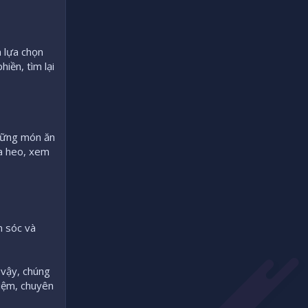
 lựa chọn
iền, tìm lại
những món ăn
ua heo, xem
m sóc và
 vậy, chúng
hiệm, chuyên