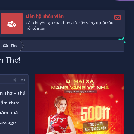
Liên hệ nhân viên
Các chuyên gia của chúng tôi sẵn sàng trả lời câu
hỏi của bạn
t Cần Thơ
n Thơ!
#1
n Thơ – thủ
, ẩm thực
khám phá
assage