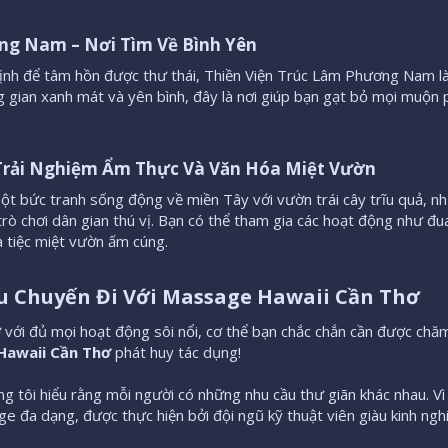
ng Nam – Nơi Tìm Về Bình Yên​
nh để tâm hồn được thư thái, Thiền Viện Trúc Lâm Phương Nam là
ng gian xanh mát và yên bình, đây là nơi giúp bạn gạt bỏ mọi muộn ph
 Trải Nghiệm Ẩm Thực Và Văn Hóa Miệt Vườn​
t bức tranh sống động về miền Tây với vườn trái cây trĩu quả, 
rò chơi dân gian thú vị. Bạn có thể tham gia các hoạt động như đ
 tiệc miệt vườn ấm cúng.
 Chuyến Đi Với Massage Hawaii Cần Thơ​
với đủ mọi hoạt động sôi nổi, cơ thể bạn chắc chắn cần được chă
Hawaii Cần Thơ
phát huy tác dụng!
ng tôi hiểu rằng mỗi người có những nhu cầu thư giãn khác nhau. Vì
age đa dạng, được thực hiện bởi đội ngũ kỹ thuật viên giàu kinh ng