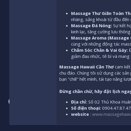
Massage Thư Giãn Toàn Th
nhàng, sảng khoái từ đầu đến 
Massage Đá Nóng:
Sự kết hợ
kinh lạc, tăng cường lưu thông
Massage Aroma (Massage t
cùng với những động tác massa
Chăm Sóc Chân & Vai Gáy:
Đ
giảm đau nhức, tê bì và mang lạ
Massage Hawaii Cần Thơ
cam kết 
chu đáo. Chúng tôi sử dụng các sản
bạn "chill" hết mình, tái tạo năng l
Đừng chần chừ, hãy đặt lịch nga
Địa chỉ:
Số 02 Thủ Khoa Huân,
Số điện thoại:
0904.47.87.47
website
:
www.massagehawai