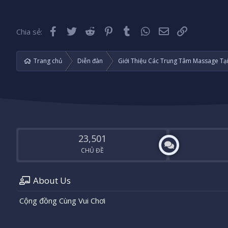
Facebook
Twitter
Reddit
Pinterest
Tumblr
WhatsApp
Email
Liên kết
Chia sẻ:
Trang chủ
Diễn đàn
Giới Thiệu Các Trung Tâm Massage Tạ
23,501
CHỦ ĐỀ
About Us
Cộng đồng Cùng Vui Chơi