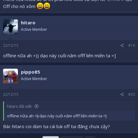
Off cho nó xôm
hitaro
Active Member
22/12/15
#19
offline nữa ah =)) dạo này cuối năm offf liên miên ta =]
pippo85
Active Member
22/12/15
#20
hitaro đã viết:
offline nữa ah =)) dạo này cuối năm offf liên miên ta =]
Bác hitaro coi dùm tui cái bài off tui đăng chưa zậy?