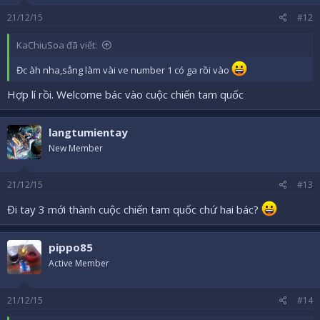
21/12/15
#12
KaChiuSoa đã viết:
Đc àh nha,sẳng làm vài ve number 1 có ga rồi vào
Hợp lí rồi. Welcome bác vào cuộc chiến tam quốc
langtumientay
New Member
21/12/15
#13
Đi tay 3 mới thành cuộc chiến tam quốc chứ hai bác?
pippo85
Active Member
21/12/15
#14