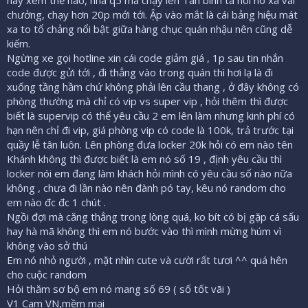
chưởng, chạy hơn 20p mới tới. Ập vào mắt là cái bảng hiệu mát
xa to tổ chảng nổi bật giữa hàng chục quán nhậu nên cũng dễ
kiếm.
Ngừng xe gọi hotline xin cái code giảm giá , 1p sau tin nhắn
code được gửi tới , đi thẳng vào trong quán thì hơi lạ là đi
xuống tầng hầm chứ không phải lên cầu thang , ở đây không có
phòng thường mà chỉ có vip vs super vip , hỏi thêm thì được
biết là supervip có thể yêu cầu 2 em lên làm nhưng kinh phí có
hạn nên chỉ đi vip, giá phòng vip có code là 100k, trả trước tại
quầy lễ tân luôn. Lên phòng đưa locker 20k hỏi có em nào tên
Khánh không thì được biết là em nó số 19 , định yêu cầu thì
locker nói em đang làm khách hỏi mình có yêu cầu số nào nữa
không , chưa đi lần nào nên đành pó tay, kêu nó random cho
em nào đc đc 1 chút .
Ngồi đợi mà căng thẳng trong lòng quá, ko bít có bị gặp cá sấu
hay hà mã không thì em nó bước vào thì mình mừng húm vì
không vào sở thú
Em nó nhỏ người , mặt nhìn cute và cười rất tươi ^^ quá hên
cho cuộc random
Hỏi thăm sơ bộ em nó mang số 69 ( số tốt vãi )
V1 Cam VN,mềm mại