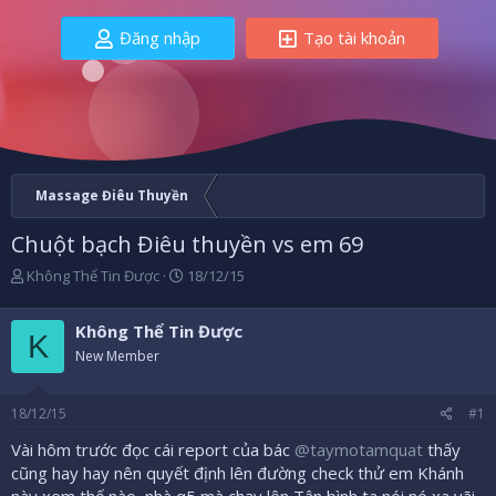
Đăng nhập
Tạo tài khoản
Massage Điêu Thuyền
Chuột bạch Điêu thuyền vs em 69
B
N
Không Thể Tin Được
18/12/15
ắ
g
t
à
Không Thể Tin Được
đ
y
K
ầ
b
New Member
u
ắ
t
18/12/15
#1
đ
ầ
Vài hôm trước đọc cái report của bác
@taymotamquat
thấy
u
cũng hay hay nên quyết định lên đường check thử em Khánh
này xem thế nào, nhà q5 mà chạy lên Tân bình ta nói nó xa vãi