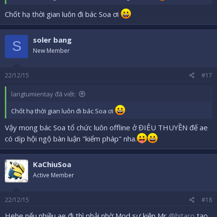
Chốt hạ thời gian luôn đi bác Soa ơi
soler bang
S
New Member
22/12/15
#17
langtumientay đã viết:
Chốt hạ thời gian luôn đi bác Soa ơi
Vậy mong bác Soa tổ chức luôn offline ở ĐIÊU THUYỀN để ae
có dịp hội ngộ bàn luận "kiếm pháp" nha.
KaChiuSoa
Active Member
22/12/15
#18
Hehe nếu nhiều ae đi thì phải nhờ Mod sự kiện Mr
@hitaro
tạo