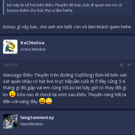
bé này là số hot bên Điêu Thuyền đó bác, bác đi quen em nó có
bonus thêm cho bác thú vị lắm hehe
bonus gì vậy bác, cho anh em biết còn vô làm khách quen hehe
KaChiuSoa
Active Member
19/12/15
#7
Massage Điêu Thuyền trên đường Cu(Đồng) Đen kế bên san
sát quán nhậu có hát live trực tiếp,lần cuối đi ở đây cũng 5 6
tháng gì đó,gặp vài em cũng tốt,ko bit bây giờ có thay đổi gì
ko
bữa nào đi check lại xem sao,Điêu Thuyền nàng hỡi,ta
đến với nàng đây
langtumientay
New Member