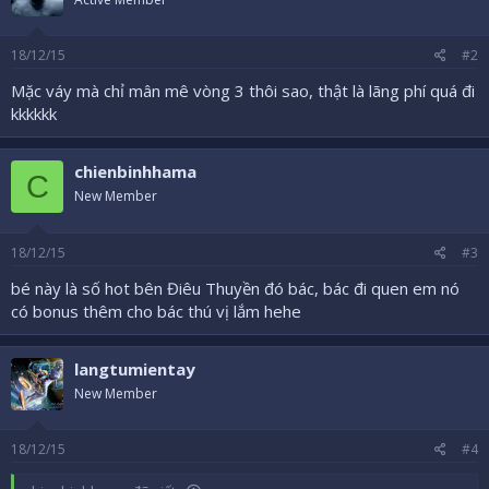
o
n
s
18/12/15
#2
:
Mặc váy mà chỉ mân mê vòng 3 thôi sao, thật là lãng phí quá đi
kkkkkk
chienbinhhama
C
New Member
18/12/15
#3
bé này là số hot bên Điêu Thuyền đó bác, bác đi quen em nó
có bonus thêm cho bác thú vị lắm hehe
langtumientay
New Member
18/12/15
#4