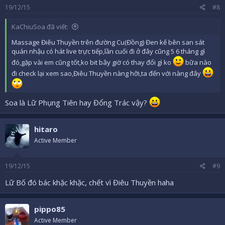
19/12/15
#8
KaChiuSoa đã viết:
Massage Điêu Thuyền trên đường Cu(Đồng) Đen kế bên san sát
quán nhậu có hát live trực tiếp,lần cuối đi ở đây cũng 5 6 tháng gì
đó,gặp vài em cũng tốt,ko bit bây giờ có thay đổi gì ko
bữa nào
đi check lại xem sao,Điêu Thuyền nàng hỡi,ta đến với nàng đây
Soa là Lữ Phụng Tiên hay Đổng Trác vậy?
hitaro
Active Member
19/12/15
#9
Lữ Bố đó bác khặc khặc, chết vì Điêu Thuyền haha
pippo85
Active Member