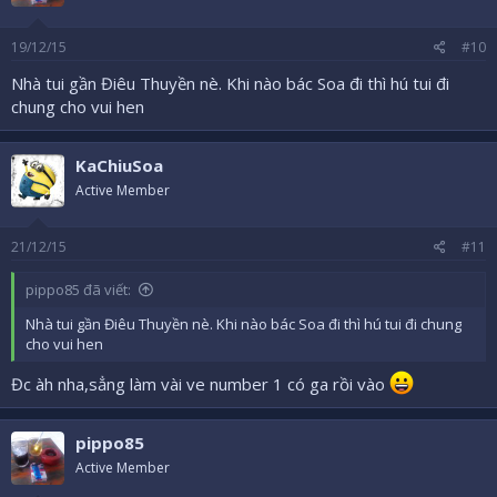
19/12/15
#10
Nhà tui gần Điêu Thuyền nè. Khi nào bác Soa đi thì hú tui đi
chung cho vui hen
KaChiuSoa
Active Member
21/12/15
#11
pippo85 đã viết:
Nhà tui gần Điêu Thuyền nè. Khi nào bác Soa đi thì hú tui đi chung
cho vui hen
Đc àh nha,sẳng làm vài ve number 1 có ga rồi vào
pippo85
Active Member