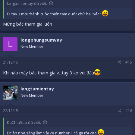
langtumientay đã viết:
Đi tay 3 mới thành cuộc chiến tam quốc chứ hai bác?
Mừng bác tham gia luôn
longphungsumvay
L
New Member
21/12/15
#15
Khi nào mấy bác tham gia v...tay 3 ko vui đâu
langtumientay
New Member
22/12/15
#16
KaChiuSoa đã viết:
Đc àh nha,sẳng làm vài ve number 1 có ga rồi vào