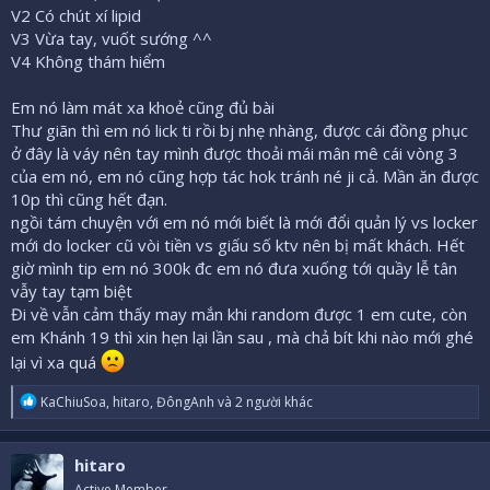
V2 Có chút xí lipid
V3 Vừa tay, vuốt sướng ^^
V4 Không thám hiểm
Em nó làm mát xa khoẻ cũng đủ bài
Thư giãn thì em nó lick ti rồi bj nhẹ nhàng, được cái đồng phục
ở đây là váy nên tay mình được thoải mái mân mê cái vòng 3
của em nó, em nó cũng hợp tác hok tránh né ji cả. Mần ăn được
10p thì cũng hết đạn.
ngồi tám chuyện với em nó mới biết là mới đổi quản lý vs locker
mới do locker cũ vòi tiền vs giấu số ktv nên bị mất khách. Hết
giờ mình tip em nó 300k đc em nó đưa xuống tới quầy lễ tân
vẫy tay tạm biệt
Đi về vẫn cảm thấy may mắn khi random được 1 em cute, còn
em Khánh 19 thì xin hẹn lại lần sau , mà chả bít khi nào mới ghé
lại vì xa quá
R
KaChiuSoa
,
hitaro
,
ĐôngAnh
và 2 người khác
e
a
c
hitaro
t
i
Active Member