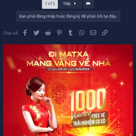
Cuối
1 of 2
Tiếp
Bạn phải đăng nhập hoặc đăng ký để phản hồi tại đây.
Facebook
Twitter
Reddit
Pinterest
Tumblr
WhatsApp
Email
Liên kết
Chia sẻ: