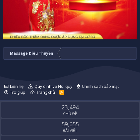
Massage Điêu Thuyền
Liên hệ
Quy định và Nội quy
Chính sách bảo mật
Trợ giúp
Trang chủ
R
S
S
23,494
CHỦ ĐỀ
59,655
BÀI VIẾT