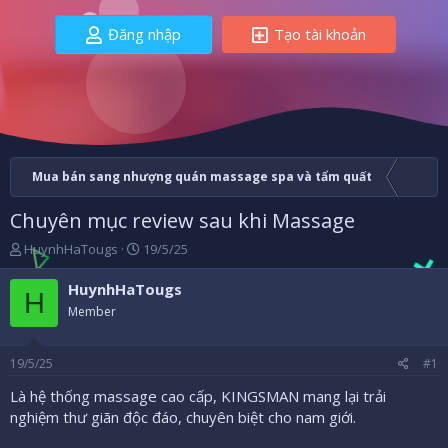
Đăng nhập
Tạo tài khoản
Mua bán sang nhượng quán massage spa và tẩm quất
Chuyên mục review sau khi Massage
B
N
HuynhHaTougs
19/5/25
ắ
g
t
à
HuynhHaTougs
H
đ
y
Member
ầ
b
u
ắ
t
19/5/25
#1
đ
ầ
Là hệ thống massage cao cấp, KINGSMAN mang lại trải
u
nghiệm thư giãn độc đáo, chuyên biệt cho nam giới.