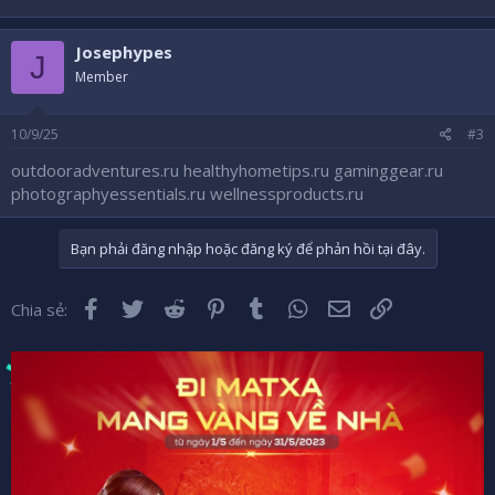
Josephypes
J
Member
10/9/25
#3
outdooradventures.ru
healthyhometips.ru
gaminggear.ru
photographyessentials.ru
wellnessproducts.ru
Bạn phải đăng nhập hoặc đăng ký để phản hồi tại đây.
Facebook
Twitter
Reddit
Pinterest
Tumblr
WhatsApp
Email
Liên kết
Chia sẻ: