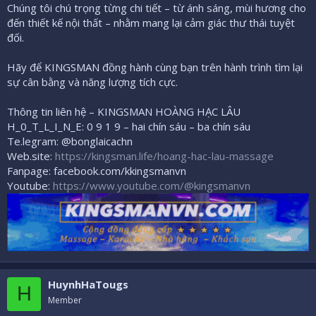
Chúng tôi chú trọng từng chi tiết – từ ánh sáng, mùi hương cho
đến thiết kế nội thất – nhằm mang lại cảm giác thư thái tuyệt
đối.
Hãy để KINGSMAN đồng hành cùng bạn trên hành trình tìm lại
sự cân bằng và năng lượng tích cực.
Thông tin liên hệ – KINGSMAN HOÀNG HẠC LÂU
H_0_T_L_I_N_E: 0 9 1 9 – hai chín sáu – ba chín sáu
Te.legram: @bonglaicachn
Web.site:
https://kingsman.life/hoang-hac-lau-massage
Fanpage: facebook.com/kkingsmanvn
Youtube:
https://www.youtube.com/@kingsmanvn
HuynhHaTougs
H
Member