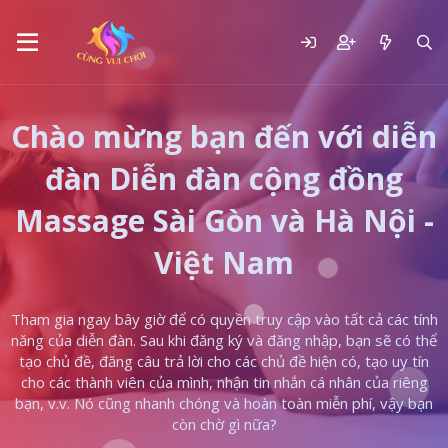
Chào mừng bạn đến với diễn
đàn Diễn đàn cộng đồng
Massage Sài Gòn và Hà Nội -
Việt Nam
Tham gia ngay bây giờ để có quyền truy cập vào tất cả các tính
năng của diễn đàn. Sau khi đăng ký và đăng nhập, bạn sẽ có thể
tạo chủ đề, đăng câu trả lời cho các chủ đề hiện có, tạo uy tín
cho các thành viên của mình, nhận tin nhắn cá nhân của riêng
bạn, v.v. Nó cũng nhanh chóng và hoàn toàn miễn phí, vậy bạn
còn chờ gì nữa?