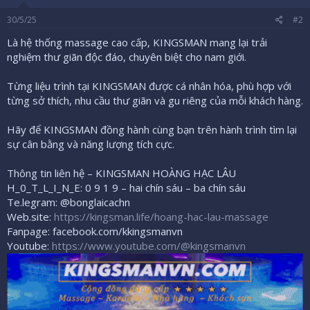
30/5/25
#2
Là hệ thống massage cao cấp, KINGSMAN mang lại trải
nghiệm thư giãn độc đáo, chuyên biệt cho nam giới.
Từng liệu trình tại KINGSMAN được cá nhân hóa, phù hợp với
từng sở thích, nhu cầu thư giãn và gu riêng của mỗi khách hàng.
Hãy để KINGSMAN đồng hành cùng bạn trên hành trình tìm lại
sự cân bằng và năng lượng tích cực.
Thông tin liên hệ – KINGSMAN HOÀNG HẠC LÂU
H_0_T_L_I_N_E: 0 9 1 9 – hai chín sáu – ba chín sáu
Te.legram: @bonglaicachn
Web.site:
https://kingsman.life/hoang-hac-lau-massage
Fanpage: facebook.com/kkingsmanvn
Youtube:
https://www.youtube.com/@kingsmanvn