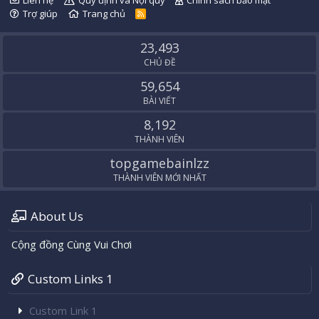
Liên hệ
Quy định và Nội quy
Chính sách bảo mật
Trợ giúp
Trang chủ
R
S
S
23,493
CHỦ ĐỀ
59,654
BÀI VIẾT
8,192
THÀNH VIÊN
topgamebainlzz
THÀNH VIÊN MỚI NHẤT
About Us
Cộng đồng Cùng Vui Chơi
Custom Links 1
Custom Link 1