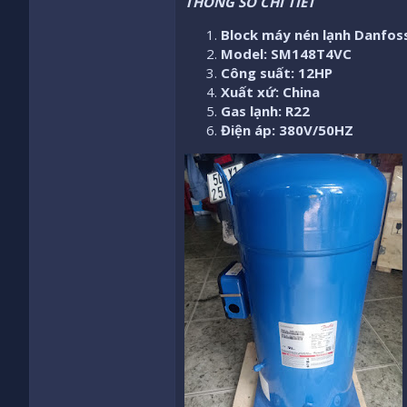
THÔNG SỐ CHI TIẾT
Block máy nén lạnh Danfos
Model: SM148T4VC
Công suất: 12HP
Xuất xứ: China
Gas lạnh: R22
Điện áp: 380V/50HZ