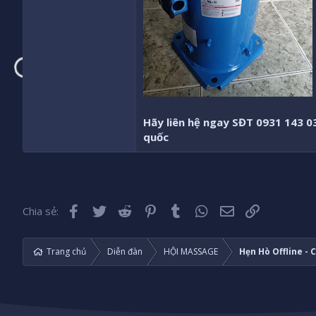
Hãy liên hệ ngay SĐT 0931 143 0
quốc
Facebook
Twitter
Reddit
Pinterest
Tumblr
WhatsApp
Email
Liên kết
Chia sẻ:
Trang chủ
Diễn đàn
HỘI MASSAGE
Hẹn Hò Offline -