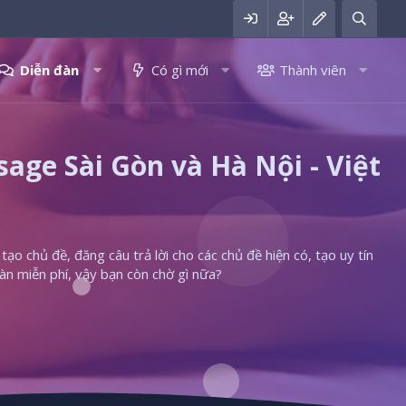
Diễn đàn
Có gì mới
Thành viên
ge Sài Gòn và Hà Nội - Việt
ạo chủ đề, đăng câu trả lời cho các chủ đề hiện có, tạo uy tín
àn miễn phí, vậy bạn còn chờ gì nữa?