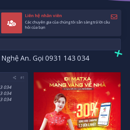
Liên hệ nhân viên
Các chuyên gia của chúng tôi sẵn sàng trả lời câu
hỏi của bạn
i Nghệ An. Gọi 0931 143 034
#1
43 034
43 034
43 034