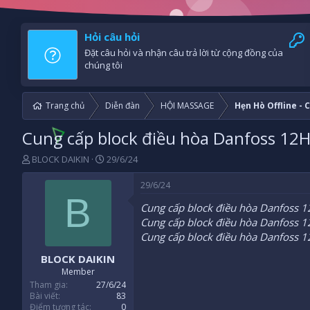
Hỏi câu hỏi
Đặt câu hỏi và nhận câu trả lời từ cộng đồng của
chúng tôi
Trang chủ
Diễn đàn
HỘI MASSAGE
Hẹn Hò Offline -
Cung cấp block điều hòa Danfoss 12H
B
N
BLOCK DAIKIN
29/6/24
ắ
g
t
à
29/6/24
đ
y
B
Cung cấp block điều hòa Danfoss 1
ầ
b
u
ắ
Cung cấp block điều hòa Danfoss 1
t
Cung cấp block điều hòa Danfoss 1
đ
BLOCK DAIKIN
ầ
u
Member
Tham gia
27/6/24
Bài viết
83
Điểm tương tác
0