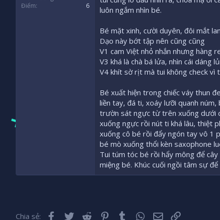
Điểm
6
luôn ngắm nhìn bé.
Bé mặt xinh, cười duyên, đôi mắt lan
Dạo này bớt tập nên cũng cũng
V1 cam Việt nhỏ nhắn nhưng hàng rea
V3 khá là chà bá lửa, nhìn cái dáng 
V4 khít sờ rịt mà tui không check vì 
Bé xuất hiện trong chiếc váy thun đ
liền tay, đá ti, xoáy lưỡi quanh núm,
trườn sát ngực từ trên xuống dưới 
xuống ngực rồi nút ti khá lâu, thi
xuống cô bé rồi đẩy ngón tay vô 1 p
bé mò xuống thổi kèn saxophone luôn.
Tui túm tóc bé rồi hẩy mông để cây
miệng bé. Khúc cuối ngồi tâm sự để
Facebook
Twitter
Reddit
Pinterest
Tumblr
WhatsApp
Email
Liên kết
Chia sẻ: