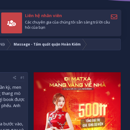
Liên hệ nhân viên
Các chuyên gia của chúng tôi sẵn sàng trả lời câu
hỏi của bạn
Nội
Massage - Tẩm quất quận Hoàn Kiếm
#1
hần kỳ, men
ng thang mò
 gì book được
 phếu. Anh
ửa bước vào,
ay ran gay và