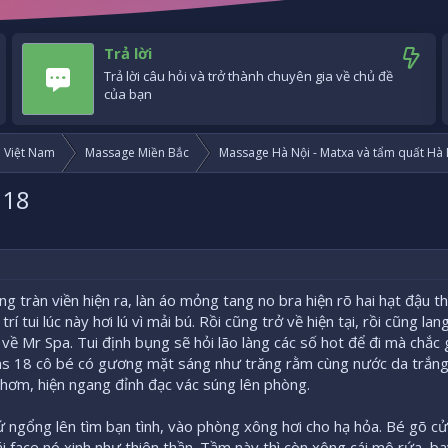
Trả lời
Trả lời câu hỏi và trở thành chuyên gia về chủ đề
của bạn
i Việt Nam
Massage Miền Bắc
Massage Hà Nội - Matxa và tẩm quất Hà 
 18
g tràn viền hiện ra, làn áo mỏng tang no bra hiện rõ hai hạt đậu t
rí tui lúc này hơi lú vì mải bú. Rồi cũng trở về hiện tại, rồi cũng la
ề Mr Spa. Tui định bụng sẽ hỏi lão làng các số hot để đi mà chắc
ms 18 cô bé có gương mặt sáng như trăng rằm cùng nước da trắng
thơm, hiện ngang đỉnh đạc vác súng lên phòng.
 cứ ngổng lên tìm bạn tình, vào phòng xông hơi cho hạ hỏa. Bé gõ c
cái face nó xinh như thiên thần. Tầm này thì còn xông cái mô rứa, b