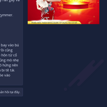
t gymmer.
i bay vào bú
 rồi cũng
é hôn từ cổ
 cũng mò nhẹ
có hứng nên
bi tê tái.
tóe vào
n hồi tại đây.