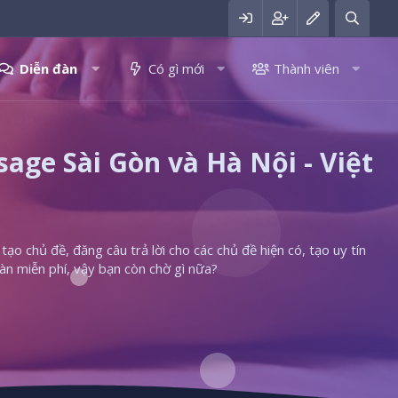
Diễn đàn
Có gì mới
Thành viên
ge Sài Gòn và Hà Nội - Việt
ạo chủ đề, đăng câu trả lời cho các chủ đề hiện có, tạo uy tín
àn miễn phí, vậy bạn còn chờ gì nữa?