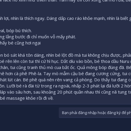
h lợi, nhìn là thích ngay. Dáng dấp cao ráo khỏe mạnh, nhìn là biế
l, bóp bú thích.
lủng lẳng bước đi chỉ muốn vỗ mấy phát.
thấy bé cũng hơi ngại
en bó sát khá tôn dáng, nhìn bé lột đồ mà tui không chịu được, phả
 bé rên lên còn tui thì cứ hì hục. Dắt díu vào bồn, bé thoa dầu Nuru
chân, tui cũng tranh thủ mò cua bắt ốc. Quả mông bóp đúng đã. B
ệt phê hơn cà phê Phê-la. Tay mò mẫm cậu bé đang cương cứng, tui
hát lút cán. Bé phê quá nên rên vang cả phòng. Do thấy tui đang 
 Lưỡi bé rà đài từ trong ra ngoài, nhấp 2-3 phát lại đá lưỡi 2 hòn 
 láp vào sâu hơn, sau khoảng 20 phút quần nhau thì cũng nã tung 
 bé massage khỏe rồi đi về.
Bạn phải đăng nhập hoặc đăng ký để phả