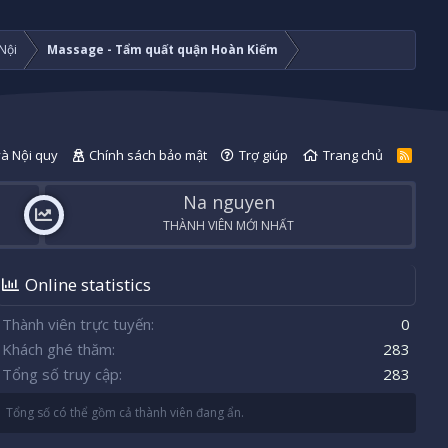
Nội
Massage - Tẩm quất quận Hoàn Kiếm
và Nội quy
Chính sách bảo mật
Trợ giúp
Trang chủ
R
S
S
Na nguyen
THÀNH VIÊN MỚI NHẤT
Online statistics
Thành viên trực tuyến
0
Khách ghé thăm
283
Tổng số truy cập
283
Tổng số có thể gồm cả thành viên đang ẩn.