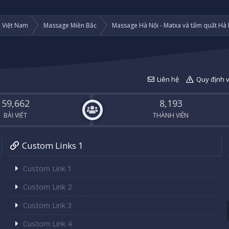
i Việt Nam
Massage Miền Bắc
Massage Hà Nội - Matxa và tẩm quất Hà 
Liên hệ
Quy định 
59,662
8,193
BÀI VIẾT
THÀNH VIÊN
Custom Links 1
Custom Link 1
Custom Link 2
Custom Link 3
Custom Link 4