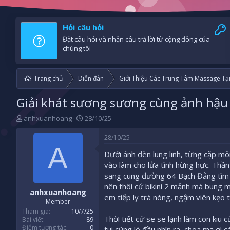
Hỏi câu hỏi
Đặt câu hỏi và nhận câu trả lời từ cộng đồng của
chúng tôi
Trang chủ
Diễn đàn
Giới Thiệu Các Trung Tâm Massage Tạ
Giải khát sương sương cùng ảnh hậu
B
N
anhxuanhoang
28/10/25
ắ
g
t
à
28/10/25
đ
y
A
Dưới ánh đèn lung linh, từng cặp môn
ầ
b
u
ắ
vào làm cho lửa tình hừng hực. Thần t
t
sang cung đường 64 Bạch Đằng tìm v
đ
nên thôi cứ bikini 2 mảnh mà bung 
anhxuanhoang
ầ
em tiếp ly trà nóng, ngậm viên kẹo 
u
Member
Tham gia
10/7/25
Thời tiết cứ se se lạnh làm con kiu
Bài viết
89
Điểm tương tác
0
tui cũng ló đầu nhìn ra, choa mạ ơi 