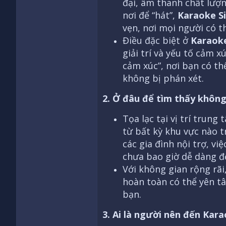
đại, âm thanh chất lượ
nơi để “hát”,
Karaoke S
vẹn, nơi mọi người có t
Điều đặc biệt ở
Karaoke
giải trí và yếu tố cảm 
cảm xúc”, nơi bạn có th
không bị phán xét.
2. Ở đâu để tìm thấy khôn
Tọa lạc tại vị trí trung
từ bất kỳ khu vực nào t
các gia đình nội trợ, v
chưa bao giờ dễ dàng đ
Với không gian rộng rãi
hoàn toàn có thể yên t
bạn.
3. Ai là người nên đến Kar