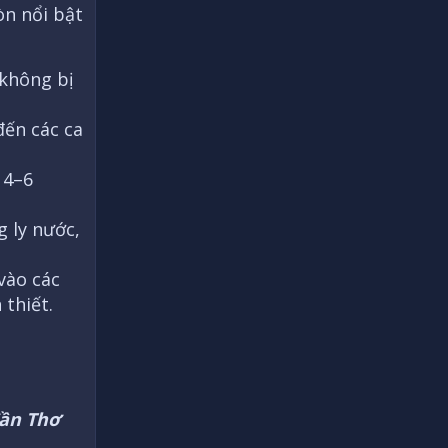
n nổi bật
không bị
đến các ca
 4–6
g ly nước,
vào các
thiết.
Cần Thơ