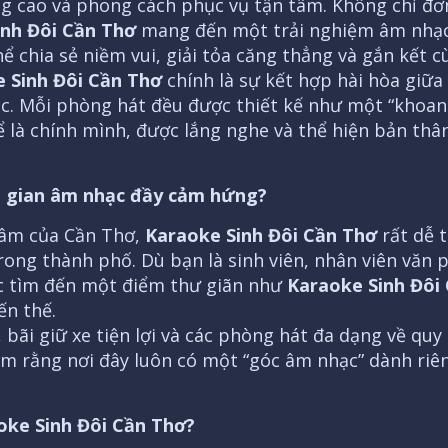
ng cao và phong cách phục vụ tận tâm. Không chỉ đơn
inh Đôi Cần Thơ
mang đến một trải nghiệm âm nhạc
hể chia sẻ niềm vui, giải tỏa căng thẳng và gắn kết 
 Sinh Đôi Cần Thơ
chính là sự kết hợp hài hòa giữa
xúc. Mỗi phòng hát đều được thiết kế như một “khoan
ể là chính mình, được lắng nghe và thể hiện bản th
g gian âm nhạc đầy cảm hứng?
 tâm của Cần Thơ,
Karaoke Sinh Đôi Cần Thơ
rất dễ t
rong thành phố. Dù bạn là sinh viên, nhân viên văn
iệc tìm đến một điểm thư giãn như
Karaoke Sinh Đôi
ến thế.
, bãi giữ xe tiện lợi và các phòng hát đa dạng về qu
âm rằng nơi đây luôn có một “góc âm nhạc” dành riê
aoke Sinh Đôi Cần Thơ?