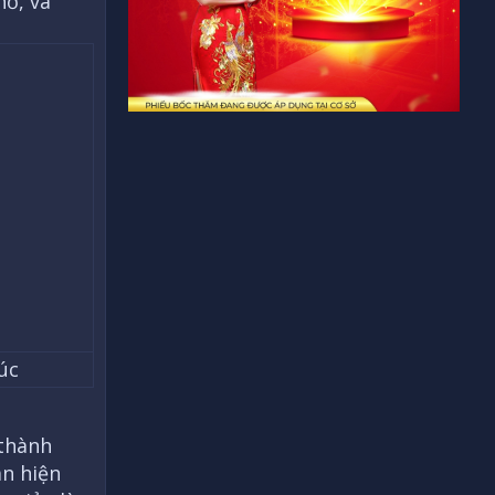
ớ, và
úc
 thành
an hiện