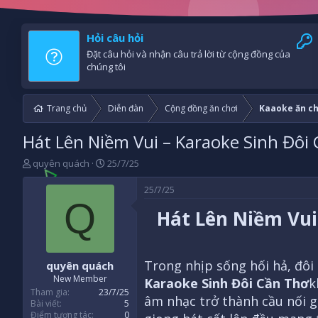
Hỏi câu hỏi
Đặt câu hỏi và nhận câu trả lời từ cộng đồng của
chúng tôi
Trang chủ
Diễn đàn
Cộng đồng ăn chơi
Kaaoke ăn ch
Hát Lên Niềm Vui – Karaoke Sinh Đôi
B
N
quyên quách
25/7/25
ắ
g
t
à
25/7/25
đ
y
Q
Hát Lên Niềm Vui
ầ
b
u
ắ
t
đ
Trong nhịp sống hối hả, đôi 
quyên quách
ầ
u
New Member
Karaoke Sinh Đôi Cần Thơ
k
Tham gia
23/7/25
âm nhạc trở thành cầu nối g
Bài viết
5
Điểm tương tác
0