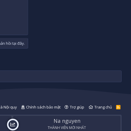
n hồi tại đây.
và Nội quy
Chính sách bảo mật
Trợ giúp
Trang chủ
R
S
S
Na nguyen
THÀNH VIÊN MỚI NHẤT