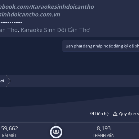
cebook.com/Karaokesinhdoicantho
sinhdoicantho.com.vn
-------------
an Tho
,
Karaoke Sinh Đôi Cần Thơ
Bạn phải đăng nhập hoặc đăng ký để phả
ơi
Liên hệ
Quy định 
59,662
8,193
BÀI VIẾT
THÀNH VIÊN