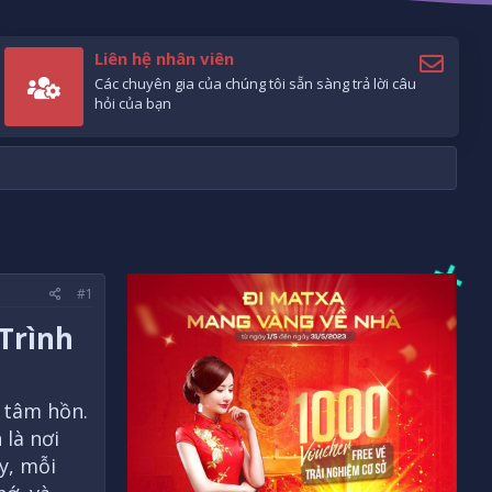
Liên hệ nhân viên
Các chuyên gia của chúng tôi sẵn sàng trả lời câu
hỏi của bạn
#1
Trình
i tâm hồn.
 là nơi
y, mỗi