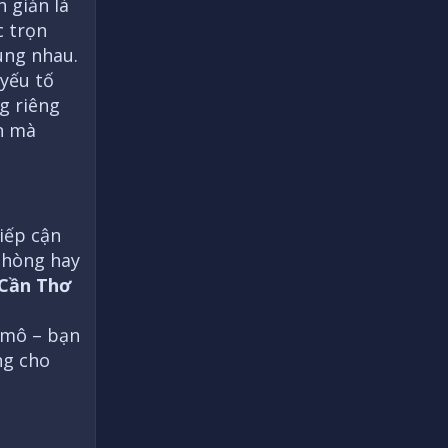
 giản là
 trọn
cùng nhau.
 yếu tố
g riêng
ân mà
iếp cận
 phòng hay
 Cần Thơ
y mô – bạn
ng cho