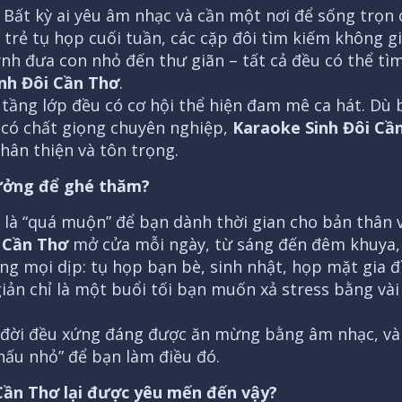
n: Bất kỳ ai yêu âm nhạc và cần một nơi để sống trọn
trẻ tụ họp cuối tuần, các cặp đôi tìm kiếm không gi
nh đưa con nhỏ đến thư giãn – tất cả đều có thể tì
nh Đôi Cần Thơ
.
 tầng lớp đều có cơ hội thể hiện đam mê ca hát. Dù b
i có chất giọng chuyên nghiệp,
Karaoke Sinh Đôi Cầ
hân thiện và tôn trọng.
 tưởng để ghé thăm?
 là “quá muộn” để bạn dành thời gian cho bản thân 
 Cần Thơ
mở cửa mỗi ngày, từ sáng đến đêm khuya,
g mọi dịp: tụ họp bạn bè, sinh nhật, họp mặt gia đ
iản chỉ là một buổi tối bạn muốn xả stress bằng vài
 đời đều xứng đáng được ăn mừng bằng âm nhạc, v
hấu nhỏ” để bạn làm điều đó.
 Cần Thơ lại được yêu mến đến vậy?