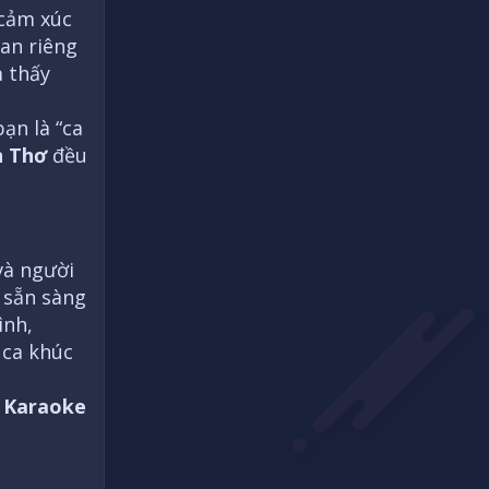
 cảm xúc
an riêng
m thấy
ạn là “ca
n Thơ
đều
và người
 sẵn sàng
ình,
 ca khúc
à
Karaoke