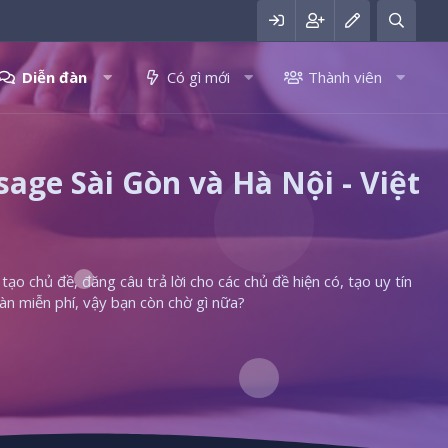
Diễn đàn
Có gì mới
Thành viên
ge Sài Gòn và Hà Nội - Việt
ạo chủ đề, đăng câu trả lời cho các chủ đề hiện có, tạo uy tín
àn miễn phí, vậy bạn còn chờ gì nữa?