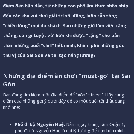
điểm đến hấp dẫn, từ những con phố ẩm thực nhộn nhịp
đến các khu vui chơi giải trí sôi động, luôn sẵn sàng
"chiều lòng" mọi du khách. Sau những giờ làm việc căng
thẳng, còn gì tuyệt vời hơn khi được "tặng" cho bản
thân những buổi "chill" hết mình, khám phá những góc
thú vị của Sài Gòn và tái tạo năng lượng?
Những địa điểm ăn chơi "must-go" tại Sài
Gòn​
Bạn đang tìm kiếm một địa điểm để "xõa" stress? Hãy cùng
điểm qua những gợi ý dưới đây để có một buổi tối thật đáng
nhớ nhé:
Phố đi bộ Nguyễn Huệ:
Nằm ngay trung tâm Quận 1,
phố đi bộ Nguyễn Huệ là nơi lý tưởng để bạn hòa mình