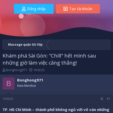
Đăng nhập
Tạo tài khoản
Massage quận Gò Vấp
Khám phá Sài Gòn: "Chill" hết mình sau
những giờ làm việc căng thẳng!
B
N
Bonghong971
10/6/25
ắ
g
t
à
Bonghong971
B
đ
y
New Member
ầ
b
u
ắ
t
10/6/25
#1
đ
ầ
TP. Hồ Chí Minh – thành phố không ngủ với vô vàn những
u