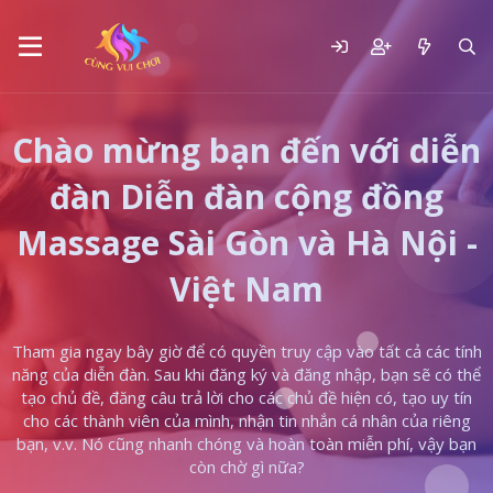
Chào mừng bạn đến với diễn
đàn Diễn đàn cộng đồng
Massage Sài Gòn và Hà Nội -
Việt Nam
Tham gia ngay bây giờ để có quyền truy cập vào tất cả các tính
năng của diễn đàn. Sau khi đăng ký và đăng nhập, bạn sẽ có thể
tạo chủ đề, đăng câu trả lời cho các chủ đề hiện có, tạo uy tín
cho các thành viên của mình, nhận tin nhắn cá nhân của riêng
bạn, v.v. Nó cũng nhanh chóng và hoàn toàn miễn phí, vậy bạn
còn chờ gì nữa?