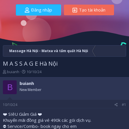
Đăng nhập
Tạo tài khoản
Massage Hà Nội - Matxa và tẩm quất Hà Nội
M A S S A G E Hà Nội
B
N
buianh
10/10/24
ắ
g
t
à
buianh
B
đ
y
New Member
ầ
b
u
ắ
t
10/10/24
#1
đ
ầ
❤️ SIêU Giảm Giá ❤️
u
Khuyến mãi đồng giá vé 490k các gói dịch vụ.
⛔️ Service/Combo- book ngay cho em