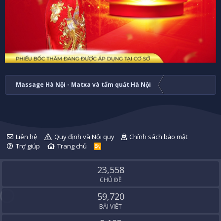
Massage Hà Nội - Matxa và tẩm quất Hà Nội
Liên hệ
Quy định và Nội quy
Chính sách bảo mật
Trợ giúp
Trang chủ
R
S
S
23,558
CHỦ ĐỀ
59,720
BÀI VIẾT