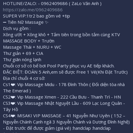
HOTLINE/ZALO: - 0962409686 ( ZaLo Văn Anh )
https://zalo.me/0962409686
SUPER VIP:1tr2 bao gồm vé +tip
➖ Tiên Nữ Massage ✨
Dịch vụ gồm :
Xông ướt + Xông khô + Tắm tiên trong bồn tắm cùng KTV
MASSAGE BODY + Trườn
Massage Thái + NURU + WC
Thư giản + 69 + CIA
Thư giãn nóng lạnh
Chuỗi cơ sở có bể bơi Pool Party phục vụ AE tiếp khách.
ĐẶC BIỆT: ĐOÀN 5 Anh,em sẽ được Free 1 Vé(Khi Đặt Trước)
Địa chỉ chuỗi 4 cơ sở:
Cs1❤️: Vip Massage Midu - 178 Đình Thôn ( Đối diện tòa nhà
The Emerad )
CS2❤️: Vip Massage Xmen - 222 Cầu Bưu - Thanh Trì - HN
CS3❤️: Vip Massage Nhật Nguyệt Lầu - 609 Lạc Long Quân -
Tây Hồ
CS4❤️: MISAKI VIP MASSAGE – 41 Nguyễn Như Uyên ( 152 –
Nguyễn Chánh Cạnh ngã 3 Nguyễn Chánh và Dương Đình Nghệ)
- Đặt trước để được giảm (giá vé) :handclap :handclap