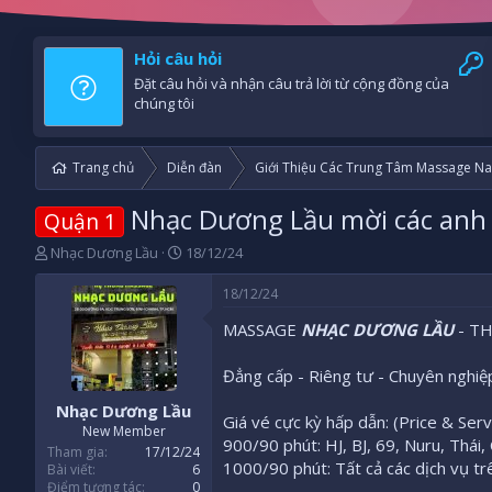
Hỏi câu hỏi
Đặt câu hỏi và nhận câu trả lời từ cộng đồng của
chúng tôi
Trang chủ
Diễn đàn
Giới Thiệu Các Trung Tâm Massage Na
Nhạc Dương Lầu mời các anh 
Quận 1
B
N
Nhạc Dương Lầu
18/12/24
ắ
g
t
à
18/12/24
đ
y
MASSAGE
NHẠC DƯƠNG LẦU
- T
ầ
b
u
ắ
t
Đẳng cấp - Riêng tư - Chuyên nghiệ
đ
Nhạc Dương Lầu
ầ
Giá vé cực kỳ hấp dẫn: (Price & Serv
u
New Member
900/90 phút: HJ, BJ, 69, Nuru, Thái, 
Tham gia
17/12/24
1000/90 phút: Tất cả các dịch vụ tr
Bài viết
6
Điểm tương tác
0