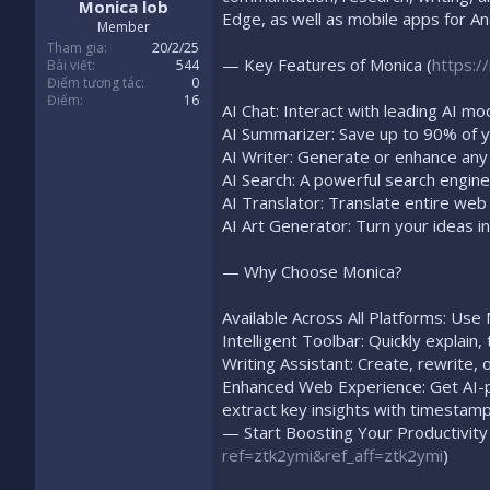
Monica lob
Edge, as well as mobile apps for An
Member
Tham gia
20/2/25
— Key Features of Monica (
https:/
Bài viết
544
Điểm tương tác
0
Điểm
16
AI Chat: Interact with leading AI mo
AI Summarizer: Save up to 90% of y
AI Writer: Generate or enhance any 
AI Search: A powerful search engine 
AI Translator: Translate entire web
AI Art Generator: Turn your ideas in
— Why Choose Monica?
Available Across All Platforms: Use
Intelligent Toolbar: Quickly explain
Writing Assistant: Create, rewrite,
Enhanced Web Experience: Get AI-
extract key insights with timestamp
— Start Boosting Your Productivit
ref=ztk2ymi&ref_aff=ztk2ymi
)