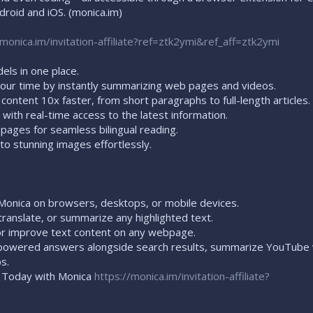
droid and iOS. (monica.im)
/monica.im/invitation-affiliate?ref=ztk2ymi&ref_aff=ztk2ymi
dels in one place.
our time by instantly summarizing web pages and videos.
content 10x faster, from short paragraphs to full-length articles.
with real-time access to the latest information.
 pages for seamless bilingual reading.
to stunning images effortlessly.
 Monica on browsers, desktops, or mobile devices.
, translate, or summarize any highlighted text.
 or improve text content on any webpage.
powered answers alongside search results, summarize YouTube 
s.
y Today with Monica
https://monica.im/invitation-affiliate?