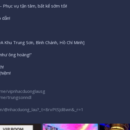
 Phục vụ tận tâm, bất kể sớm tối!
 dẫn!
A Khu Trung Sơn, Bình Chánh, Hồ Chí Minh]
 như ông hoàng!”
h!
ghiệm!
t.me/vipnhacduonglausg
t.me/trungsonndl
com/@nhacduong_lau?_t=8rvPtSJd8wn&_r=1