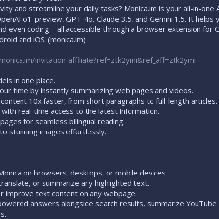
ity and streamline your daily tasks? Monica.im is your all-in-one A
 OpenAI o1-preview, GPT-4o, Claude 3.5, and Gemini 1.5. It helps 
and even coding—all accessible through a browser extension for
droid and iOS. (monica.im)
/monica.im/invitation-affiliate?ref=ztk2ymi&ref_aff=ztk2ymi
dels in one place.
our time by instantly summarizing web pages and videos.
content 10x faster, from short paragraphs to full-length articles.
with real-time access to the latest information.
 pages for seamless bilingual reading.
to stunning images effortlessly.
 Monica on browsers, desktops, or mobile devices.
, translate, or summarize any highlighted text.
 or improve text content on any webpage.
powered answers alongside search results, summarize YouTube 
s.