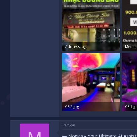
Address.jpg
Menu.j
237.6 KB · Xem: 203
212.8 
CS 2.jpg
CS 1.j
363.5 KB · Xem: 199
232.5 
17/3/25
— Monica – Your Ultimate AI Assist