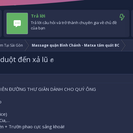
Trả lời
Trả lời câu hỏi và trở thành chuyên gia về chủ đề
của bạn
m Tại Sài Gòn
Massage quận Bình Chánh - Matxa tẩm quất BC
duột đến xả lũ ✊
HIÊN ĐƯỜNG THƯ GIÃN DÀNH CHO QUÝ ÔNG
p
ice)
Cia,…
ên + Trườn phao cực sảng khoái!