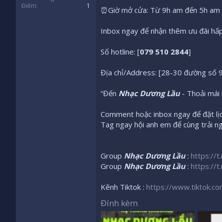
Điểm
1
⏰Giờ mở cửa: Từ 9h am đến 5h am -
Inbox ngay để nhận thêm ưu đãi hấp
Số hotline: [
079 510 2844
]
Địa chỉ/Address: [28-30 đường số 9
“Đến
Nhạc Dương Lầu
- Thoải mái
Comment hoặc inbox ngay để đặt lịc
Tag ngay hội anh em để cùng trải n
Group
Nhạc Dương Lầu
:
https://
Group
Nhạc Dương Lầu
:
https://
Kênh Tiktok :
https://www.tiktok.
Đính kèm