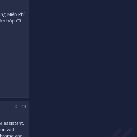
àng Miễn Phí
đấm bóp đã
#4
I assistant,
you with
 Chrome and