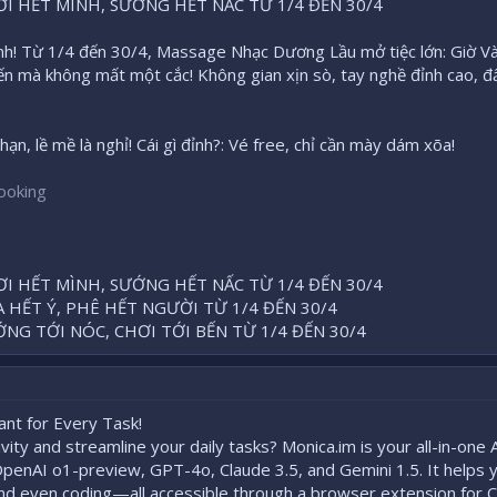
I HẾT MÌNH, SƯỚNG HẾT NẤC TỪ 1/4 ĐẾN 30/4
inh! Từ 1/4 đến 30/4, Massage Nhạc Dương Lầu mở tiệc lớn: Giờ V
n mà không mất một cắc! Không gian xịn sò, tay nghề đỉnh cao, 
hạn, lề mề là nghỉ! Cái gì đỉnh?: Vé free, chỉ cần mày dám xõa!
ooking
I HẾT MÌNH, SƯỚNG HẾT NẤC TỪ 1/4 ĐẾN 30/4
HẾT Ý, PHÊ HẾT NGƯỜI TỪ 1/4 ĐẾN 30/4
NG TỚI NÓC, CHƠI TỚI BẾN TỪ 1/4 ĐẾN 30/4
ant for Every Task!
ity and streamline your daily tasks? Monica.im is your all-in-one A
 OpenAI o1-preview, GPT-4o, Claude 3.5, and Gemini 1.5. It helps 
and even coding—all accessible through a browser extension for