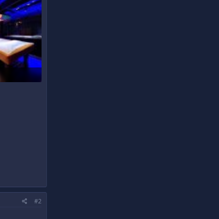
190
#2