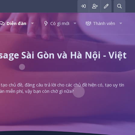
Diễn đàn
Có gì mới
Thành viên
ge Sài Gòn và Hà Nội - Việt
ạo chủ đề, đăng câu trả lời cho các chủ đề hiện có, tạo uy tín
àn miễn phí, vậy bạn còn chờ gì nữa?