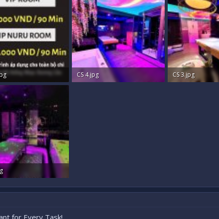
pg
CS 4.jpg
CS 3.jpg
KB · Xem: 193
414 KB · Xem: 200
347.6 KB · Xem: 
pg
KB · Xem: 185
ant for Every Task!