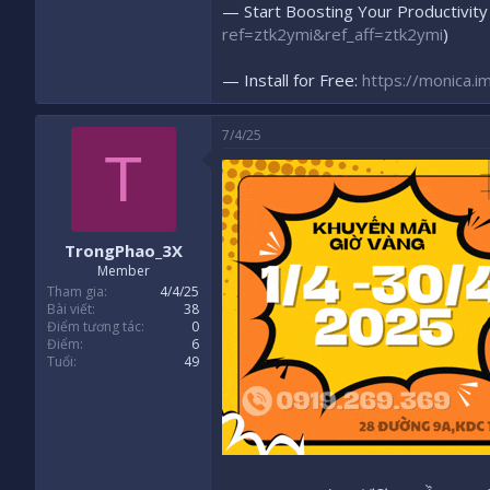
— Start Boosting Your Productivit
ref=ztk2ymi&ref_aff=ztk2ymi
)
— Install for Free:
https://monica.im
7/4/25
T
TrongPhao_3X
Member
Tham gia
4/4/25
Bài viết
38
Điểm tương tác
0
Điểm
6
Tuổi
49