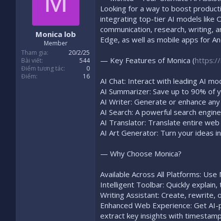
M
Looking for a way to boost productiv
integrating top-tier AI models like
communication, research, writing, 
Monica lob
Edge, as well as mobile apps for An
Member
Tham gia
20/2/25
— Key Features of Monica (
https:/
Bài viết
544
Điểm tương tác
0
Điểm
16
AI Chat: Interact with leading AI mo
AI Summarizer: Save up to 90% of y
AI Writer: Generate or enhance any 
AI Search: A powerful search engine 
AI Translator: Translate entire web
AI Art Generator: Turn your ideas in
— Why Choose Monica?
Available Across All Platforms: Use
Intelligent Toolbar: Quickly explain
Writing Assistant: Create, rewrite,
Enhanced Web Experience: Get AI-
extract key insights with timestamp