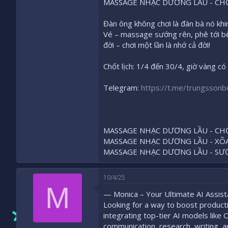
MASSAGE NHẠC DƯƠNG LẦU - CHƠ
Đàn ông không chơi là đàn bà nó kh
Vé – massage sướng rên, phê tới bế
đời – chơi một lần là nhớ cả đời!
Chốt lịch: 1/4 đến 30/4, giờ vàng có 
Telegram:
https://t.me/trungssonb
MASSAGE NHẠC DƯƠNG LẦU - CHƠ
MASSAGE NHẠC DƯƠNG LẦU - XÕA 
MASSAGE NHẠC DƯƠNG LẦU - SƯỚ
10/4/25
M
— Monica – Your Ultimate AI Assist
Looking for a way to boost productiv
integrating top-tier AI models like
communication, research, writing, 