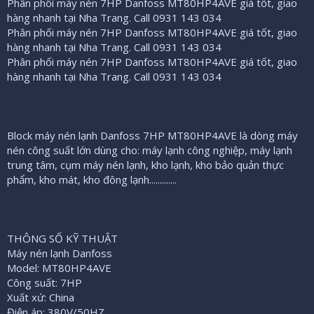
ầ
Phân phối máy nén 7HP Danfoss MT80HP4AVE giá tốt, giao
u
hàng nhanh tại Nha Trang. Call 0931 143 034
Phân phối máy nén 7HP Danfoss MT80HP4AVE giá tốt, giao
hàng nhanh tại Nha Trang. Call 0931 143 034
Phân phối máy nén 7HP Danfoss MT80HP4AVE giá tốt, giao
hàng nhanh tại Nha Trang. Call 0931 143 034
Block máy nén lạnh Danfoss 7HP MT80HP4AVE là dòng máy
nén công suất lớn dùng cho: máy lạnh công nghiệp, máy lạnh
trung tâm, cụm máy nén lạnh, kho lạnh, kho bảo quản thực
phẩm, kho mát, kho đông lạnh.............
THÔNG SỐ KỸ THUẬT
Máy nén lạnh Danfoss
Model: MT80HP4AVE
Công suất: 7HP
Xuất xứ: China
Điện áp: 380V/50HZ