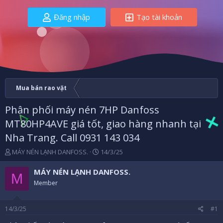
Đăng nhập
Tạo tài khoản
Mua bán rao vặt
Phân phối máy nén 7HP Danfoss
MT80HP4AVE giá tốt, giao hàng nhanh tại
Nha Trang. Call 0931 143 034
B
N
MÁY NÉN LẠNH DANFOSS.
14/3/25
ắ
g
t
à
MÁY NÉN LẠNH DANFOSS.
M
đ
y
Member
ầ
b
u
ắ
t
14/3/25
#1
đ