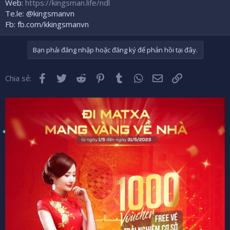
Web:
https://kingsman.life/ndl
Te.le: @kingsmanvn
Fb: fb.com/kkingsmanvn
Bạn phải đăng nhập hoặc đăng ký để phản hồi tại đây.
Facebook
Twitter
Reddit
Pinterest
Tumblr
WhatsApp
Email
Liên kết
Chia sẻ: