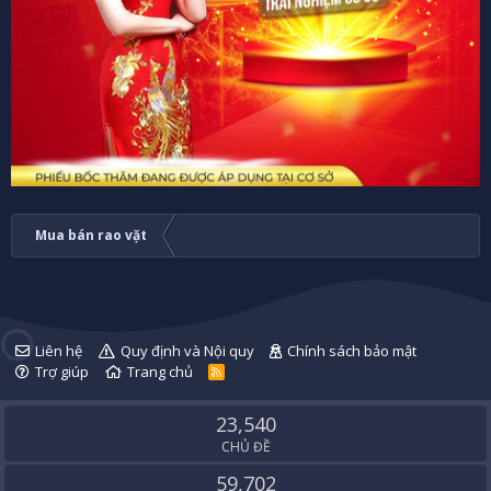
Mua bán rao vặt
Liên hệ
Quy định và Nội quy
Chính sách bảo mật
Trợ giúp
Trang chủ
R
S
S
23,540
CHỦ ĐỀ
59,702