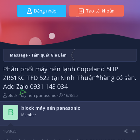
Đăng nhập
Tạo tài khoản
Massage - Tẩm quất Gia Lâm
Phân phối máy nén lạnh Copeland 5HP
ZR61KC TFD 522 tại Ninh Thuận*hàng có sẵn.
Add Zalo 0931 143 034
B
N
block máy nén panasonic
16/8/25
ắ
g
t
à
block máy nén panasonic
B
đ
y
Member
ầ
b
u
ắ
t
16/8/25
#1
đ