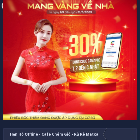
Hẹn Hò Offline - Cafe Chém Gió - Rủ Rê Matxa