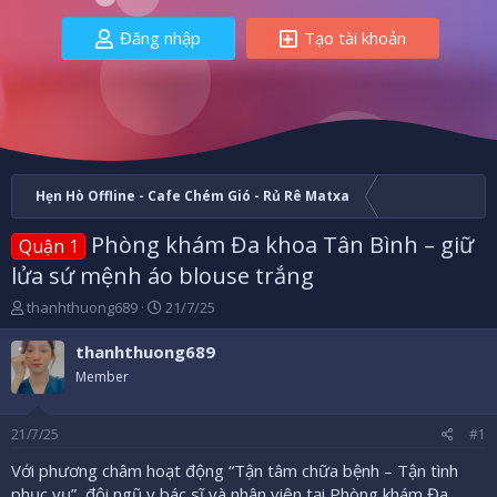
Đăng nhập
Tạo tài khoản
Hẹn Hò Offline - Cafe Chém Gió - Rủ Rê Matxa
Phòng khám Đa khoa Tân Bình – giữ
Quận 1
lửa sứ mệnh áo blouse trắng
B
N
thanhthuong689
21/7/25
ắ
g
t
à
thanhthuong689
đ
y
Member
ầ
b
u
ắ
t
21/7/25
#1
đ
ầ
Với phương châm hoạt động “Tận tâm chữa bệnh – Tận tình
u
phục vụ”, đội ngũ y bác sĩ và nhân viên tại Phòng khám Đa