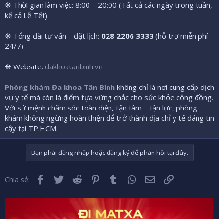
❋ Thời gian làm việc: 8:00 – 20:00 (Tất cả các ngày trong tuần,
kể cả Lễ Tết)
❋ Tổng đài tư vấn – đặt lịch:
028 2206 3333
(hỗ trợ miễn phí
24/7)
❋ Website:
dakhoatanbinh.vn
Phòng khám Đa khoa Tân Bình
không chỉ là nơi cung cấp dịch
vụ y tế mà còn là điểm tựa vững chắc cho sức khỏe cộng đồng.
Với sứ mệnh chăm sóc toàn diện, tận tâm – tận lực, phòng
khám không ngừng hoàn thiện để trở thành địa chỉ y tế đáng tin
cậy tại TP.HCM.
Bạn phải đăng nhập hoặc đăng ký để phản hồi tại đây.
Facebook
Twitter
Reddit
Pinterest
Tumblr
WhatsApp
Email
Liên kết
Chia sẻ: