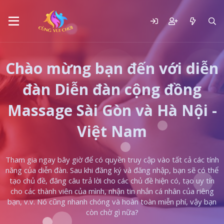
Chào mừng bạn đến với diễn
đàn Diễn đàn cộng đồng
Massage Sài Gòn và Hà Nội -
Việt Nam
Tham gia ngay bây giờ để có quyền truy cập vào tất cả các tính
năng của diễn đàn. Sau khi đăng ký và đăng nhập, bạn sẽ có thể
tạo chủ đề, đăng câu trả lời cho các chủ đề hiện có, tạo uy tín
cho các thành viên của mình, nhận tin nhắn cá nhân của riêng
bạn, v.v. Nó cũng nhanh chóng và hoàn toàn miễn phí, vậy bạn
còn chờ gì nữa?