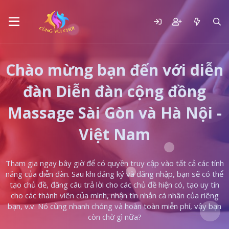
Chào mừng bạn đến với diễn
đàn Diễn đàn cộng đồng
Massage Sài Gòn và Hà Nội -
Việt Nam
Tham gia ngay bây giờ để có quyền truy cập vào tất cả các tính
năng của diễn đàn. Sau khi đăng ký và đăng nhập, bạn sẽ có thể
tạo chủ đề, đăng câu trả lời cho các chủ đề hiện có, tạo uy tín
cho các thành viên của mình, nhận tin nhắn cá nhân của riêng
bạn, v.v. Nó cũng nhanh chóng và hoàn toàn miễn phí, vậy bạn
còn chờ gì nữa?