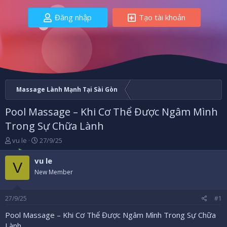
Đăng nhập
Tạo tài khoản
Massage Lành Mạnh Tại Sài Gòn
Pool Massage – Khi Cơ Thể Được Ngâm Mình
Trong Sự Chữa Lành
B
N
vu le
27/9/25
ắ
g
t
à
vu le
V
đ
y
New Member
ầ
b
u
ắ
t
27/9/25
#1
đ
ầ
Pool Massage – Khi Cơ Thể Được Ngâm Mình Trong Sự Chữa
u
Lành