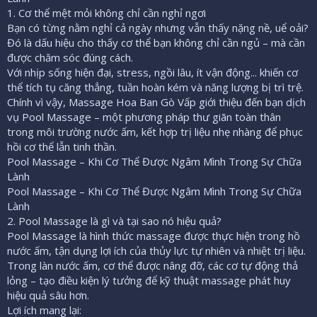
1. Cơ thể mệt mỏi không chỉ cần nghỉ ngơi
Bạn có từng nằm nghỉ cả ngày nhưng vẫn thấy nặng nề, uể oải?
Đó là dấu hiệu cho thấy cơ thể bạn không chỉ cần ngủ – mà cần
được chăm sóc đúng cách.
Với nhịp sống hiện đại, stress, ngồi lâu, ít vận động... khiến cơ
thể tích tụ căng thẳng, tuần hoàn kém và năng lượng bị trì trệ.
Chính vì vậy, Massage Hoa Ban Gò Vấp giới thiệu đến bạn dịch
vụ Pool Massage – một phương pháp thư giãn toàn thân
trong môi trường nước ấm, kết hợp trị liệu nhẹ nhàng để phục
hồi cơ thể lẫn tinh thần.
Pool Massage – Khi Cơ Thể Được Ngâm Mình Trong Sự Chữa
Lành
Pool Massage – Khi Cơ Thể Được Ngâm Mình Trong Sự Chữa
Lành
2. Pool Massage là gì và tại sao nó hiệu quả?
Pool Massage là hình thức massage được thực hiện trong hồ
nước ấm, tận dụng lợi ích của thủy lực tự nhiên và nhiệt trị liệu.
Trong làn nước ấm, cơ thể được nâng đỡ, các cơ tự động thả
lỏng – tạo điều kiện lý tưởng để kỹ thuật massage phát huy
hiệu quả sâu hơn.
Lợi ích mang lại: