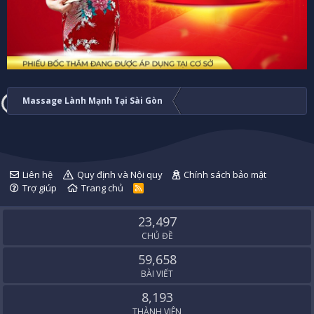
Massage Lành Mạnh Tại Sài Gòn
Liên hệ
Quy định và Nội quy
Chính sách bảo mật
Trợ giúp
Trang chủ
R
S
S
23,497
CHỦ ĐỀ
59,658
BÀI VIẾT
8,193
THÀNH VIÊN