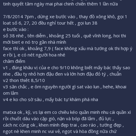
tinh quyết tâm ngày mai phai chinh chiến thêm 1 lần nữa
7/8/2014 7pm , dừng xe bước vào , thay đồ xông khô, gọi 1
loat số 6, 27, 20 đều nghỉ tour hết , gọi lun 38
e bước vào :
số 38 nhé , tên diễm , khoảng 25 tuổi , quê vĩnh long, hoi thi
mới biet e nó trọ gần nhà mình
face thì ok , khoảng 7,9 ( face không xấu mà tướng ok thi hợp ý
e rồi ), e có nét người hoa nhé
châm điểm
v1 , đúng khâu vị của e cho 9/10 không biết mấy bác thấy sao
nhe , đầu ty nhỏ hơn đậu đen và lớn hơn đậu đỏ tý , chuẫn
v2 thon thiêt 8,5/10
v3 săn chắc , e ôm nguyên người gì sat vào lun , hehe, khoai
om lắm
v4 e ko cho sờ sâu , mấy bác tự khám phá nha
matxa ok , kỹ, vs lại em co chiêu kéo quần minh nhu cái quần xì
rồi chuốt dâu vào cặp giò, nặn và bóp đã lắm , đủ lực ,
cách nc củng ok , khen mình đẹp trai , cao ráo , tướng đẹp ,
ngọt nè khen minh nc vui vẻ, ngọt và hòa đồng nữa chứ