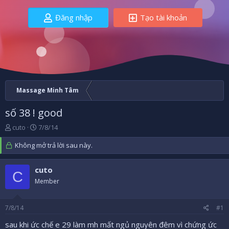
Đăng nhập
Tạo tài khoản
Massage Minh Tâm
số 38 ! good
B
N
cuto
7/8/14
ắ
g
t
Không mở trả lời sau này.
à
đ
y
ầ
b
cuto
u
ắ
C
Member
t
đ
ầ
7/8/14
#1
u
sau khi ức chế e 29 làm mh mất ngủ nguyên đêm vì chứng ức