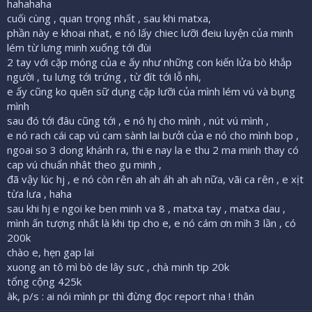
hahahaha
cuối cùng , quan trọng nhất , sau khi matxa,
phần này e khoai nhat, e nó lấy chiec lưỡi đeiu luyện của minh
lém từ lưng minh xuống tới đùi
2 tay với cặp móng của e ấy như những con kiến lửa bò khắp
người , tu lưng tới trứng , từ đít tới lỗ nhi,
e ấy cũng ko quên sữ dụng cặp lưỡi của mình lém vú và bụng
mình
sau đó tới đâu cũng tới , e nó hj cho mình , nút vú mình ,
e nó rach cái cap vú cam sành lai bưởi của e nó cho mình bop ,
ngoai so 3 dong khánh ra, thi e nay la e thu 2 ma minh thay có
cap vú chuẩn nhât theo gu minh ,
đã vậy lúc hj , e nó còn rên ah ah áh ah ah nữa, vãi ca rên , e xịt
từa lưa , haha
sau khi hj e ngoi ke ben minh va 8 , matxa tay , matxa dau ,
mình ấn tượng nhất là khi tip cho e, e nó cám ơn mìh 3 lần , có
200k
chào e, hẹn gap lai
xuong an tô mì bò de lây sưc , chà minh tip 20k
tổng cộng 425k
àk, p/s : ai nói mình pr thì đừng đọc report nha ! thân