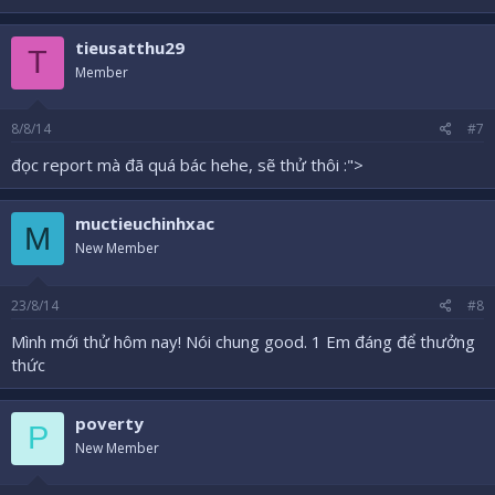
tieusatthu29
T
Member
8/8/14
#7
đọc report mà đã quá bác hehe, sẽ thử thôi :">
muctieuchinhxac
M
New Member
23/8/14
#8
Mình mới thử hôm nay! Nói chung good. 1 Em đáng để thưởng
thức
poverty
P
New Member