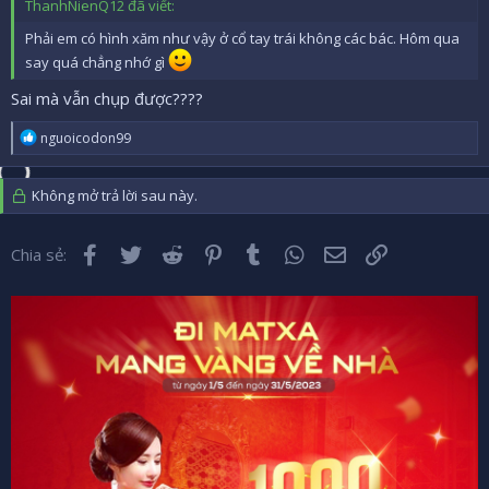
ThanhNienQ12 đã viết:
Phải em có hình xăm như vậy ở cổ tay trái không các bác. Hôm qua
say quá chẳng nhớ gì
Sai mà vẫn chụp được????
R
nguoicodon99
e
a
c
Không mở trả lời sau này.
t
i
o
Facebook
Twitter
Reddit
Pinterest
Tumblr
WhatsApp
Email
Liên kết
Chia sẻ:
n
s
: