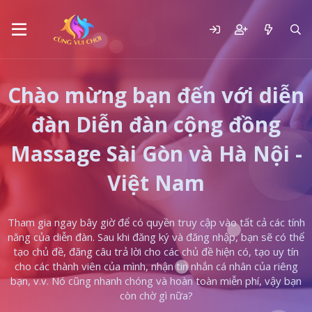
Chào mừng bạn đến với diễn
đàn Diễn đàn cộng đồng
Massage Sài Gòn và Hà Nội -
Việt Nam
Tham gia ngay bây giờ để có quyền truy cập vào tất cả các tính
năng của diễn đàn. Sau khi đăng ký và đăng nhập, bạn sẽ có thể
tạo chủ đề, đăng câu trả lời cho các chủ đề hiện có, tạo uy tín
cho các thành viên của mình, nhận tin nhắn cá nhân của riêng
bạn, v.v. Nó cũng nhanh chóng và hoàn toàn miễn phí, vậy bạn
còn chờ gì nữa?