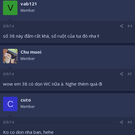
vab121
V
Member
8/8/14
#4
số 38 này đấm rất khá, số ruột của tui đó nha !!
Chu muoi
Member
8/8/14
#5
wow em 38 có dọn WC nữa à. Nghe thèm quá đi
cuto
C
Member
8/8/14
#6
Ko co don nha ban, hehe