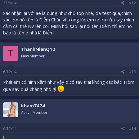
27/8/14
#12
xác nhận lại với ae là đúng như chủ top nhé, đã test qua,chính
xác em nó tên là Diễm Châu vì trong lúc em nó ra rửa tay mình
cầm cái thẻ NV lên coi. Mình hỏi sao lại nói tên Diễm thì em nó
bảo là tên ở nhà là Diễm.
ThanhNienQ12
T
New Member
6/12/14
#13
Phải em có hình xăm như vậy ở cổ tay trái không các bác. Hôm
qua say quá chẳng nhớ gì
kham7474
Active Member
6/12/14
#14