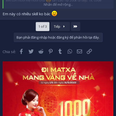
em còn nuôi mẹ nuôi cha
lần sau Tip 200k là đẹp. Tic code
Nhấn để mở rộng...
60k,Tip 300k,locker 20k,xe 10k.
Em này có nhiều skill ko bác
Cuối
1 of 3
Tiếp
Bạn phải đăng nhập hoặc đăng ký để phản hồi tại đây.
Facebook
Twitter
Reddit
Pinterest
Tumblr
WhatsApp
Email
Liên kết
Chia sẻ: