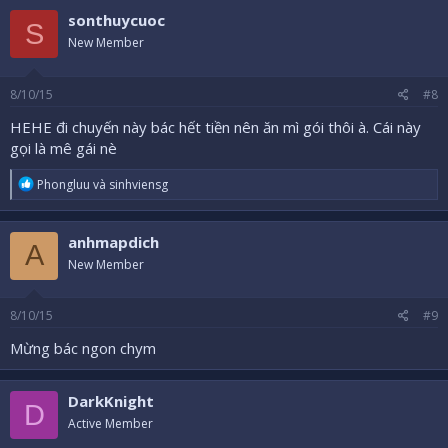
sonthuycuoc
S
New Member
8/10/15
#8
HEHE đi chuyến này bác hết tiền nên ăn mì gói thôi à. Cái này
gọi là mê gái nè
R
Phongluu
và
sinhviensg
e
a
c
anhmapdich
t
A
i
New Member
o
n
s
8/10/15
#9
:
Mừng bác ngon chym
DarkKnight
D
Active Member