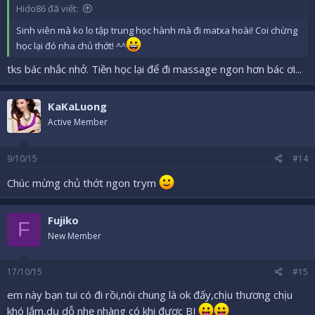
Hido86 đã viết:
Sinh viên mà ko lo tập trung học hành mà đi matxa hoài! Coi chừng
học lại đó nha chủ thớt! ^^
tks bác nhắc nhở. Tiền học lại để đi massage ngon hơn bác ơi...
KaKaLuong
Active Member
9/10/15
#14
Chúc mừng chủ thớt ngon trym
Fujiko
F
New Member
17/10/15
#15
em này bạn tui có đi rồi,nói chung là ok đấy,chịu thương chịu
khó lắm,dụ dỗ nhẹ nhàng có khi được BJ