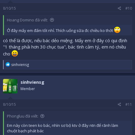
8/10/15
#10
Hoang Domino đã viết:
Ở đây mấy em đấm tốt nhỉ. Thích uống sữa đc chiều ko thớt
có thể là được, nếu bác dẻo miệng. Mấy em ở đây có qui định
"1 tháng phải hơn 30 chục tua", bác tình cảm tý, em nó chiều
cho
R
sinhviensg
e
a
c
sinhviensg
t
i
Member
o
n
s
8/10/15
#11
:
Phongluu đã viết:
Em này còn teen ko bác, nhìn sơ bộ ktv ở đây ntn để rãnh làm
chuột bạch phát bác