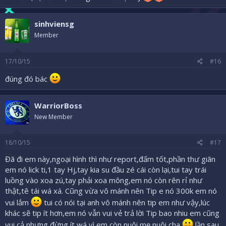
sinhviensg
Member
17/10/15
#16
đúng đó bác
WarriorBoss
New Member
18/10/15
#17
Đã đi em này,ngoại hình thì như report,đấm tốt,phần thư giãn
em nó lick ti,1 tay Hj,tay kia su đầu zé cái còn lại,tui tay trái
luồng vào xoa zú,tay phải xoa mông,em nó còn rên rỉ như
thật,tê tái wá xá. Cũng vừa vô mánh nên Tip e nó 300k em nó
vui lắm
tui có nói tại anh vô mánh nên tip em như vậy,lúc
khác sẽ tip ít hơn,em nó vẫn vui vẻ trả lời Tip bao nhiu em cũng
vui cả nhưng đừng ít wá vì em còn nuôi mẹ nuôi cha
lần sau