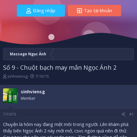
Đăng nhập
Tạo tài khoản
Massage Ngọc Ánh
Số 9 - Chuột bạch may mắn Ngọc Ánh 2
B
N
sinhviensg
7/10/15
ắ
g
t
à
sinhviensg
đ
y
ầ
b
Member
u
ắ
t
7/10/15
#1
đ
ầ
Chuyện là hôm nay đang mệt mõi trong người. Lên khám phá
u
thấy bên Ngọc Ánh 2 này mới mở, csvc ngon quá nên đi thử.
Gọi ngay cho sếp xin cái code ngay. Tìm đường cũng dễ nên