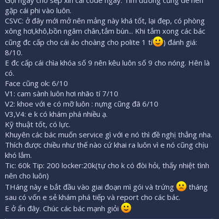
gặp cái phi vào luôn.
CSVC: ở đây mới mở nên mảng này khá tốt, lại đẹp, có phòng
xông hơi,khô,bồn ngâm chân,tắm bùn... Khi tắm xong các bác
cũng đc cấp cho cái áo choàng cho polite 1 tí
) đánh giá:
8/10.
E đc cấp cái chìa khóa số 9 nên kêu luôn số 9 cho nóng. Hên là
có.
Face cũng ok: 6/10
V1: cam sành luôn hơi nhão tí 7/10
V2: khoe với e có mỡ luôn : nựng cũng đã 6/10
V3,V4: e k có khám phá nhiều ạ.
Kỹ thuật tốt, có lực.
Khuyên các bác muốn service gì với e nó thì đề nghị thẳng nha.
Thích được chiều như thế nào cứ khai ra luôn vì e nó cũng chịu
khó lắm.
Tic: 60k Tip: 200 locker:20k(tự cho k có đòi hỏi, thấy nhiệt tình
nên cho luôn)
THáng này e bắt đầu vào giai đoạn mì gói và trứng
tháng
sau có vốn e sẻ khám phá tiếp và report cho các bác.
E ở ẩn đây. Chúc các bác mạnh giỏi