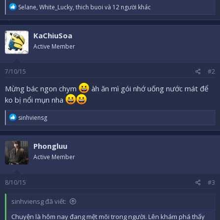
R
Selane
,
White_Lucky
,
thich buoi
và 12 người khác
e
a
c
KaChiuSoa
t
i
Active Member
o
n
s
7/10/15
#2
:
Mừng bác ngon chym
àh ăn mì gói nhớ uống nước mát để
ko bị nổi mụn nha
R
sinhviensg
e
a
c
Phongluu
t
i
Active Member
o
n
s
8/10/15
#3
:
sinhviensg đã viết:
Chuyện là hôm nay đang mệt mõi trong người. Lên khám phá thấy