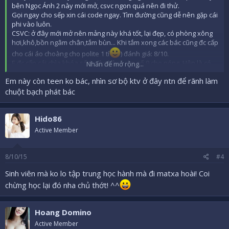
bên Ngọc Ánh 2 này mới mở, csvc ngon quá nên đi thử.
Gọi ngay cho sếp xin cái code ngay. Tìm đường cũng dễ nên gặp cái
phi vào luôn.
CSVC: ở đây mới mở nên mảng này khá tốt, lại đẹp, có phòng xông
hơi,khô,bồn ngâm chân,tắm bùn... Khi tắm xong các bác cũng đc cấp
cho cái áo choàng cho polite 1 tí
) đánh giá: 8/10.
E đc cấp cái chìa khóa số 9 nên kêu luôn số 9 cho nóng. Hên là có.
Nhấn để mở rộng...
Face cũng ok: 6/10
Em này còn teen ko bác, nhìn sơ bộ ktv ở đây ntn để rãnh làm
V1: cam sành luôn hơi nhão tí 7/10
V2: khoe với e có mỡ luôn : nựng cũng đã 6/10
chuột bạch phát bác
V3,V4: e k có khám phá nhiều ạ.
Kỹ thuật tốt, có lực.
Khuyên các bác muốn service gì với e nó thì đề nghị thẳng nha.
Hido86
Thích được chiều như thế nào cứ khai ra luôn vì e nó cũng chịu khó
Active Member
lắm.
Tic: 60k Tip: 200 locker:20k(tự cho k có đòi hỏi, thấy nhiệt tình nên
cho luôn)
8/10/15
#4
THáng này e bắt đầu vào giai đoạn mì gói và trứng
tháng sau
Sinh viên mà ko lo tập trung học hành mà đi matxa hoài! Coi
có vốn e sẻ khám phá tiếp và report cho các bác.
chừng học lại đó nha chủ thớt! ^^
E ở ẩn đây. Chúc các bác mạnh giỏi
Hoang Domino
Active Member