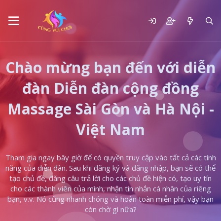
Chào mừng bạn đến với diễn
đàn Diễn đàn cộng đồng
Massage Sài Gòn và Hà Nội -
Việt Nam
Tham gia ngay bây giờ để có quyền truy cập vào tất cả các tính
năng của diễn đàn. Sau khi đăng ký và đăng nhập, bạn sẽ có thể
tạo chủ đề, đăng câu trả lời cho các chủ đề hiện có, tạo uy tín
cho các thành viên của mình, nhận tin nhắn cá nhân của riêng
bạn, v.v. Nó cũng nhanh chóng và hoàn toàn miễn phí, vậy bạn
còn chờ gì nữa?