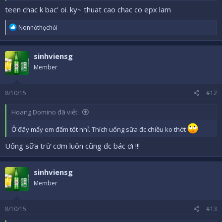
teen chac k bac' oi. ky~ thuat cao chac co epx lam
R
Nonnớthọchỏi
e
a
c
sinhviensg
t
i
Member
o
n
s
8/10/15
#12
:
Hoang Domino đã viết:
Ở đây mấy em đấm tốt nhỉ. Thích uống sữa đc chiều ko thớt
Uống sữa trừ cơm luôn cũng đc bác ơi !!!
sinhviensg
Member
8/10/15
#13