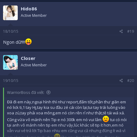
Hido86
Active Member
18/10/15
#19
Ngon dữ!!!!
Closer
Active Member
19/10/15
#20
WarriorBoss đã viết:
Đã đi em này,ngoại hình thì như report,đấm tốt,phần thư giãn em
nó lick ti,1 tay Hj,tay kia su đầu zé cái còn lại,tui tay trái luồng vào
xoa zú,tay phải xoa mông,em nó còn rên rỉ như thật,tê tái wá xá.
Cũng vừa vô mánh nên Tip e nó 300k em nó vui lắm
tui có nói
tại anh vô mánh nên tip em như vậy,lúc khác sẽ tip ít hơn,em nó
vẫn vui vẻ trả lời Tip bao nhiu em cũng vui cả nhưng đừng ít wá vì