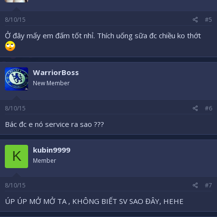
8/10/15
#5
Ở đây mấy em đấm tốt nhỉ. Thích uống sữa đc chiều ko thớt
WarriorBoss
New Member
8/10/15
#6
Bác đc e nó service ra sao ???
kubin9999
K
Member
8/10/15
#7
ÚP ÚP MỞ MỞ TA , KHÔNG BIẾT SV SAO ĐÂY, HEHE