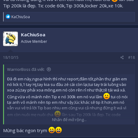
Tip 200k là đẹp. Tic code 60k,Tip 300k,locker 20k,xe 10k.
R
KaChiuSoa
e
a
c
KaChiuSoa
t
i
Active Member
o
n
s
18/10/15
#18
:
WarriorBoss đã viết:
Đã đi em này,ngoại hình thì như report,đấm tốt,phần thư giãn em
nó lick ti,1 tay Hj,tay kia su đầu zé cái còn lại,tui tay trái luồng vào
xoa zú,tay phải xoa mông,em nó còn rên rỉ như thật,tê tái wá xá.
Cũng vừa vô mánh nên Tip e nó 300k em nó vui lắm
tui có nói
tại anh vô mánh nên tip em như vậy,lúc khác sẽ tip ít hơn,em nó
vẫn vui vẻ trả lời Tip bao nhiu em cũng vui cả nhưng đừng ít wá vì
em còn nuôi mẹ nuôi cha
lần sau Tip 200k là đẹp. Tic code
Nhấn để mở rộng...
60k,Tip 300k,locker 20k,xe 10k.
Mừng bác ngon trym