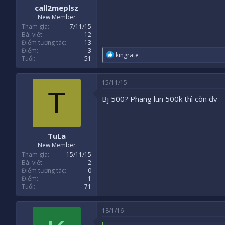
call2meplsz
New Member
Tham gia
7/11/15
Bài viết
12
Điểm tương tác
13
Điểm
3
R
kingrate
Tuổi
51
e
a
c
15/11/15
t
T
i
Bj 500? Phang lun 500k thì còn đv
o
n
s
:
TuLa
New Member
Tham gia
15/11/15
Bài viết
2
Điểm tương tác
0
Điểm
1
Tuổi
71
18/1/16