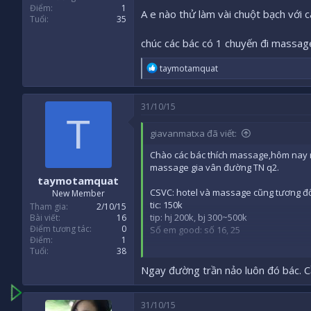
Điểm
1
A e nào thử làm vài chuột bạch với 
Tuổi
35
chúc các bác có 1 chuyến đi massag
R
taymotamquat
e
a
c
31/10/15
t
T
i
giavanmatxa đã viết:
o
n
Chào các bác thích massage,hôm nay mì
s
massage gia vân đường TN q2.
:
taymotamquat
CSVC: hotel và massage cũng tương đố
New Member
tic: 150k
Tham gia
2/10/15
tip: hj 200k, bj 300~500k
Bài viết
16
Điểm tương tác
0
Số em good: số 16, 25
Điểm
1
Tuổi
38
A e nào thử làm vài chuột bạch với các
Ngay đường trần nảo luôn đó bác. Cầu
chúc các bác có 1 chuyến đi massage t
31/10/15