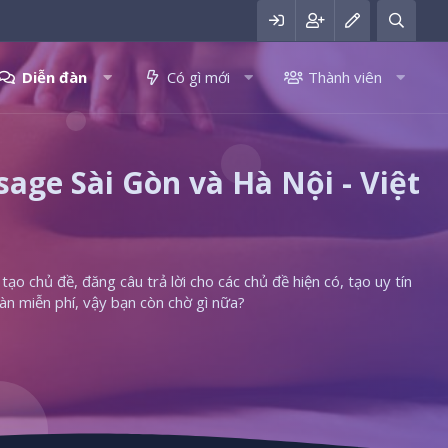
Diễn đàn
Có gì mới
Thành viên
ge Sài Gòn và Hà Nội - Việt
ạo chủ đề, đăng câu trả lời cho các chủ đề hiện có, tạo uy tín
àn miễn phí, vậy bạn còn chờ gì nữa?