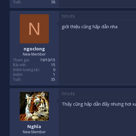
Tuổi
38
7/11/15
N
giới thiệu cũng hấp dẫn nha
ngoclong
New Member
Tham gia
19/10/15
Bài viết
15
Điểm tương tác
0
Điểm
1
Tuổi
35
7/11/15
Thấy cũng hấp dẫn đấy nhưng hơi x
Nghĩa
New Member