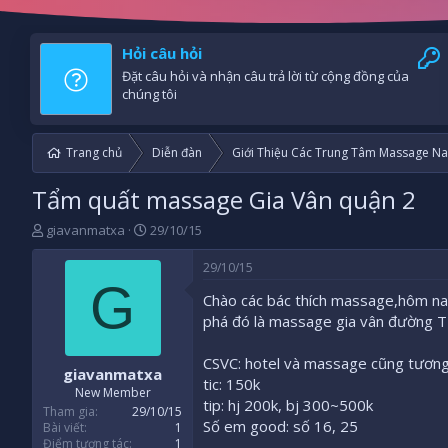
Hỏi câu hỏi
Đặt câu hỏi và nhận câu trả lời từ cộng đồng của
chúng tôi
Trang chủ
Diễn đàn
Giới Thiệu Các Trung Tâm Massage Na
Tẩm quất massage Gia Vân quận 2
B
N
giavanmatxa
29/10/15
ắ
g
t
à
29/10/15
đ
y
G
Chào các bác thích massage,hôm nay 
ầ
b
u
ắ
phá đó là massage gia vân đường T
t
đ
CSVC: hotel và massage cũng tương
giavanmatxa
ầ
tic: 150k
u
New Member
tip: hj 200k, bj 300~500k
Tham gia
29/10/15
Số em good: số 16, 25
Bài viết
1
Điểm tương tác
1