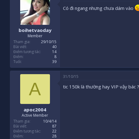
Có đi ngang nhưng chưa dám vào
boihetvaoday
Member
Tham gia
29/10/15
Bài viết
40
Điểm tương tác
14
Điểm
8
Tuổi
39
31/10/15
A
tic 150k là thường hay VIP vậy bác 
apoc2004
Active Member
Tham gia
10/4/14
Bài viết
87
Điểm tương tác
22
Điểm
28