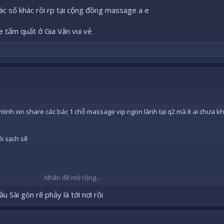
các số khác rồi rp tại cộng đồng massage a e
e tẩm quất ở Gia Vân vui vẻ
nh xin share các bác 1 chỗ massage vip ngon lành tại q2 mà ít ai chưa kh
i sạch sẽ
Nhấn để mở rộng...
 số khác rồi rp tại cộng đồng massage a e
 Sài gòn rẽ phảy là tới nơi rồi
ẩm quất ở Gia Vân vui vẻ