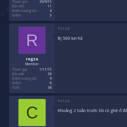
Tham gia
30/9/15
Bài viết
11
Điểm tương tác
4
Điểm
3
7/11/15
R
Bj 500 lun hả
regza
Member
Tham gia
1/11/15
Bài viết
36
Điểm tương tác
9
Điểm
8
Tuổi
38
7/11/15
C
Khoảng 2 tuần trước tôi có ghé ở đây