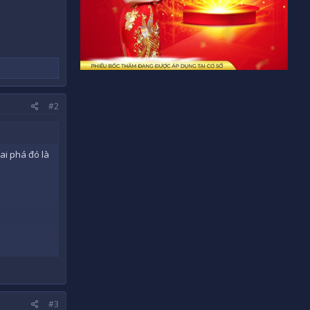
#2
ai phá đó là
#3