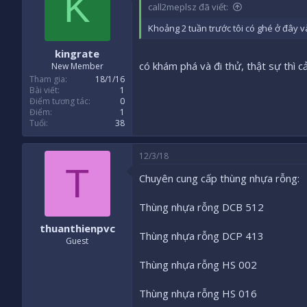
K
call2meplsz đã viết:
Khoảng 2 tuần trước tôi có ghé ở đây và
kingrate
có khám phá và đi thử, thật sự thì c
New Member
Tham gia
18/1/16
Bài viết
1
Điểm tương tác
0
Điểm
1
Tuổi
38
12/3/18
T
Chuyên cung cấp thùng nhựa rỗng:
Thùng nhựa rỗng DCB 512
thuanthienpvc
Thùng nhựa rỗng DCP 413
Guest
Thùng nhựa rỗng HS 002
Thùng nhựa rỗng HS 016