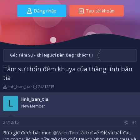
Đăng nhập
Tạo tài khoản
Góc Tâm Sự - Khi Người Đàn Ông "Khóc" !!!
Tâm sự thốn đêm khuya của thằng lính bắn
tỉa
B
N
linh_ban_tia
24/12/15
ắ
g
t
à
linh_ban_tia
L
đ
y
New Member
ầ
b
u
ắ
t
24/12/15
#1
đ
ầ
Bữa giờ được bác mod
@ValenTino
tài trợ vé ĐK và bát đạt.
u
Do cong việc nên bữa giờ cắm chốt tại kcn Nhơn Trạch chưa về