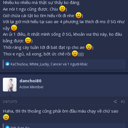
Nhiều ko nhiều mà thật sự thấy ko đáng.
Ae nói t ngu cũng được. Chịu
)
Giờ chừa cái tật ko tìm hiểu rồi đi nhe
)
Với lại giờ mới hiểu tại sao ae 4 phương lai thích đi ms ở SG như
vậy
An ủi 1 điều, ít nhất mình sống ở SG, khoản vui thú này, ko đâu
bằng được
)
Thôi ráng cày tuần tới đi bát đạt rp cho ae
)
Thoi e ngủ, xả xong, bớt ức chế rồi
))))
R
KaChiuSoa
,
White_Lucky
,
Cancer
và 1 người khác
e
a
c
danchoi80
t
i
Active Member
o
n
s
24/12/15
#2
:
Haha, thì thi thoảng cũng phải ôm đầu máu chạy về chứ sao
R
linh_ban_tia