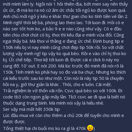
mời mình làm ly. Ngồi nói 1 hồi thiên địa, bớt men say nên thấy
ức ức, đi mà ko ra nó cứ ấm ức chắc tối ngủ ko được luon quá.
Anh chủ mới ngỏ ý kêu e khác thư gian cho ko tính tiền vé lần 2.
Minh nghĩ thôi kệ bà, phóng lao theo lao. Tới luon đi. Hỏi có e
nào ser tốt hơn ko, a bảo 9 e e nào cũng như vậy. Có e đầu
tiên chịu chơi chút có bj, thoi thì kêu đại e mình vừa đổi. Cũng
ngại thấy bà. Mà thoi vì thằng e đang ức chế. Định bụng tip e
150k nếu bj vì nay mình cũng chơi đẹp tip 50k rồi. So với chất
lượng vậy minh ngĩ tip vậy ko quá bèo. Rồi e vào chỉ hj thoi ko
bj. Ức chế tiếp. Thoi kệ tới luon đi. Được cái e click ti này nọ
cung đỡ. 10' out. E nói 200. Mà lúc trước đó minh đã nói rõ là
150k. Tính mình ko phải hay so đo vài ba chục. Nhưng ko thích
cái kiểu trước sau ko như một. Còn nói là nãy tip 50 là chuyện
hồi na y, giờ thư giản là khác . Thôi, cho e luôn. Cãi mệt.
Trải nghiệm le vờ thốn vãi rốn. Csvc quá bèo so với 100k. Đi
code tb3 còn ngon gấp mấy lần. Tb3 csvc ae đi qua là biết nó
thuộc dạng trung bình. Mà mình nói vậy là hiểu nhé.
Ser vậy mà mất hết 350k tip
Lúc đầu mua vé còn cho thêm a chủ 20k để tuyển cho mình e
được được.
Tổng thiệt hại chi buổi ms ko ra gì là 470k
)