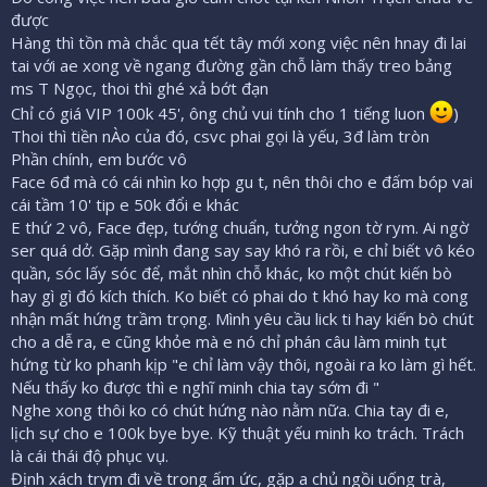
được
Hàng thì tồn mà chắc qua tết tây mới xong việc nên hnay đi lai
tai với ae xong về ngang đường gần chỗ làm thấy treo bảng
ms T Ngọc, thoi thì ghé xả bớt đạn
Chỉ có giá VIP 100k 45', ông chủ vui tính cho 1 tiếng luon
)
Thoi thì tiền nÀo của đó, csvc phai gọi là yếu, 3đ làm tròn
Phần chính, em bước vô
Face 6đ mà có cái nhìn ko hợp gu t, nên thôi cho e đấm bóp vai
cái tầm 10' tip e 50k đổi e khác
E thứ 2 vô, Face đẹp, tướng chuẩn, tưởng ngon tờ rym. Ai ngờ
ser quá dở. Gặp mình đang say say khó ra rồi, e chỉ biết vô kéo
quần, sóc lấy sóc để, mắt nhìn chỗ khác, ko một chút kiến bò
hay gì gì đó kích thích. Ko biết có phai do t khó hay ko mà cong
nhận mất hứng trầm trọng. Mình yêu cầu lick ti hay kiến bò chút
cho a dễ ra, e cũng khỏe mà e nó chỉ phán câu làm minh tụt
hứng từ ko phanh kịp "e chỉ làm vậy thôi, ngoài ra ko làm gì hết.
Nếu thấy ko được thì e nghĩ minh chia tay sớm đi "
Nghe xong thôi ko có chút hứng nào nằm nữa. Chia tay đi e,
lịch sự cho e 100k bye bye. Kỹ thuật yếu minh ko trách. Trách
là cái thái độ phục vụ.
Định xách trym đi về trong ấm ức, gặp a chủ ngồi uống trà,