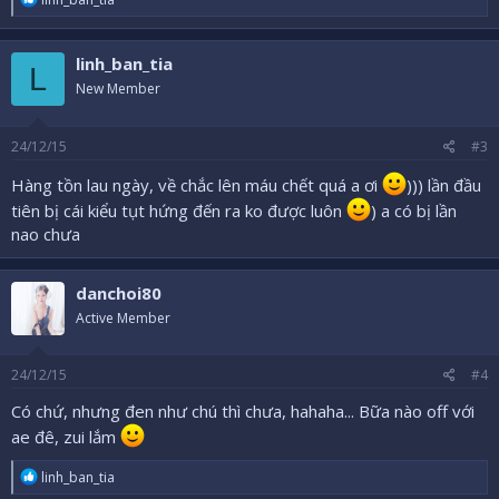
e
a
c
linh_ban_tia
t
L
i
New Member
o
n
s
24/12/15
#3
:
Hàng tồn lau ngày, về chắc lên máu chết quá a ơi
))) lần đầu
tiên bị cái kiểu tụt hứng đến ra ko được luôn
) a có bị lần
nao chưa
danchoi80
Active Member
24/12/15
#4
Có chứ, nhưng đen như chú thì chưa, hahaha... Bữa nào off với
ae đê, zui lắm
R
linh_ban_tia
e