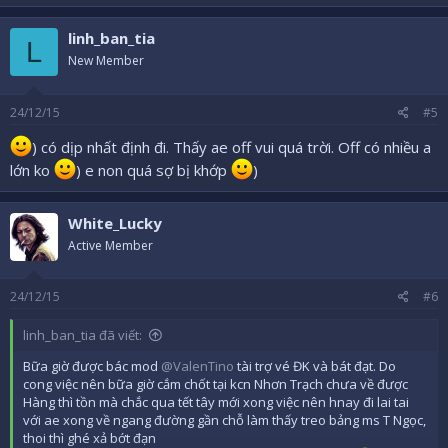
a
c
linh_ban_tia
t
L
i
New Member
o
n
s
24/12/15
#5
:
) có dịp nhất định đi. Thấy ae off vui quá trời. Off có nhiều a
lớn ko
) e non quá sợ bị khớp
)
White_Lucky
Active Member
24/12/15
#6
linh_ban_tia đã viết:
Bữa giờ được bác mod
@ValenTino
tài trợ vé ĐK và bát đạt. Do
cong việc nên bữa giờ cắm chốt tại kcn Nhơn Trạch chưa về được
Hàng thì tồn mà chắc qua tết tây mới xong việc nên hnay đi lai tai
với ae xong về ngang đường gần chỗ làm thấy treo bảng ms T Ngọc,
thoi thì ghé xả bớt đạn