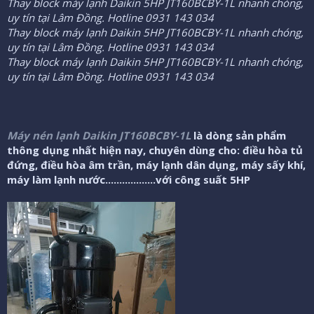
ầ
Thay block máy lạnh Daikin 5HP JT160BCBY-1L nhanh chóng,
u
uy tín tại Lâm Đồng. Hotline 0931 143 034
Thay block máy lạnh Daikin 5HP JT160BCBY-1L nhanh chóng,
uy tín tại Lâm Đồng. Hotline 0931 143 034
Thay block máy lạnh Daikin 5HP JT160BCBY-1L nhanh chóng,
uy tín tại Lâm Đồng. Hotline 0931 143 034
Máy nén lạnh Daikin JT160BCBY-1L
là dòng sản phẩm
thông dụng nhất hiện nay, chuyên dùng cho: điều hòa tủ
đứng, điều hòa âm trần, máy lạnh dân dụng, máy sấy khí,
máy làm lạnh nước..................với công suất 5HP