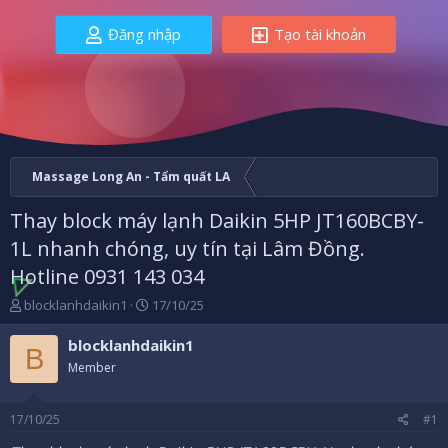
Đăng nhập
Tạo tài khoản
Massage Long An - Tẩm quất LA
Thay block máy lạnh Daikin 5HP JT160BCBY-
1L nhanh chóng, uy tín tại Lâm Đồng.
Hotline 0931 143 034
B
N
blocklanhdaikin1
17/10/25
ắ
g
t
à
blocklanhdaikin1
B
đ
y
Member
ầ
b
u
ắ
t
17/10/25
#1
đ