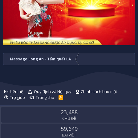
Massage Long An - Tẩm quất LA
Liên hệ
Quy định và Nội quy
Chính sách bảo mật
Trợ giúp
Trang chủ
R
S
S
23,488
CHỦ ĐỀ
59,649
BÀI VIẾT