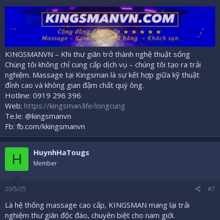
KINGSMANVN – Khi thư giãn trở thành nghệ thuật sống
Chúng tôi không chỉ cung cấp dịch vụ – chúng tôi tạo ra trải
nghiệm. Massage tại Kingsman là sự kết hợp giữa kỹ thuật
đỉnh cao và không gian đậm chất quý ông.
Hotline: 0919 296 396
Web:
https://kingsman.life/longcung
Te.le: @kingsmanvn
Fb: fb.com/kkingsmanvn
HuynhHaTougs
H
Member
20/5/25
#7
Là hệ thống massage cao cấp, KINGSMAN mang lại trải
nghiệm thư giãn độc đáo, chuyên biệt cho nam giới.