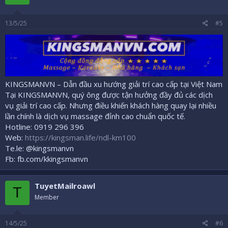
13/5/25
#5
KINGSMANVN – Dẫn đầu xu hướng giải trí cao cấp tại Việt Nam
Tại KINGSMANVN, quý ông được tận hưởng đầy đủ các dịch
vụ giải trí cao cấp. Nhưng điều khiến khách hàng quay lại nhiều
lần chính là dịch vụ massage đỉnh cao chuẩn quốc tế.
Hotline: 0919 296 396
Web:
https://kingsman.life/ndl-km100
Te.le: @kingsmanvn
Fb: fb.com/kkingsmanvn
TuyetMailroawl
T
Member
14/5/25
#6