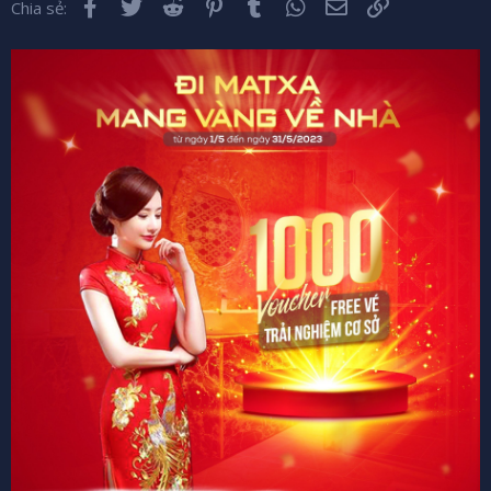
Facebook
Twitter
Reddit
Pinterest
Tumblr
WhatsApp
Email
Liên kết
Chia sẻ: