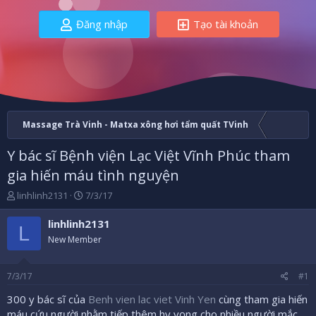
Đăng nhập
Tạo tài khoản
Massage Trà Vinh - Matxa xông hơi tẩm quất TVinh
Y bác sĩ Bệnh viện Lạc Việt Vĩnh Phúc tham
gia hiến máu tình nguyện
B
N
linhlinh2131
7/3/17
ắ
g
t
à
linhlinh2131
L
đ
y
New Member
ầ
b
u
ắ
t
7/3/17
#1
đ
ầ
300 y bác sĩ của
Benh vien lac viet Vinh Yen
cùng tham gia hiến
u
máu cứu người nhằm tiếp thêm hy vọng cho nhiều người mắc