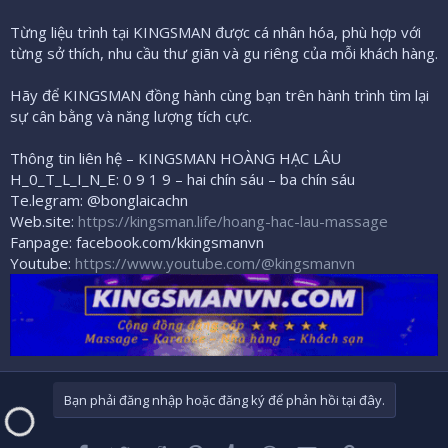
Từng liệu trình tại KINGSMAN được cá nhân hóa, phù hợp với
từng sở thích, nhu cầu thư giãn và gu riêng của mỗi khách hàng.
Hãy để KINGSMAN đồng hành cùng bạn trên hành trình tìm lại
sự cân bằng và năng lượng tích cực.
Thông tin liên hệ – KINGSMAN HOÀNG HẠC LÂU
H_0_T_L_I_N_E: 0 9 1 9 – hai chín sáu – ba chín sáu
Te.legram: @bonglaicachn
Web.site:
https://kingsman.life/hoang-hac-lau-massage
Fanpage: facebook.com/kkingsmanvn
Youtube:
https://www.youtube.com/@kingsmanvn
Bạn phải đăng nhập hoặc đăng ký để phản hồi tại đây.