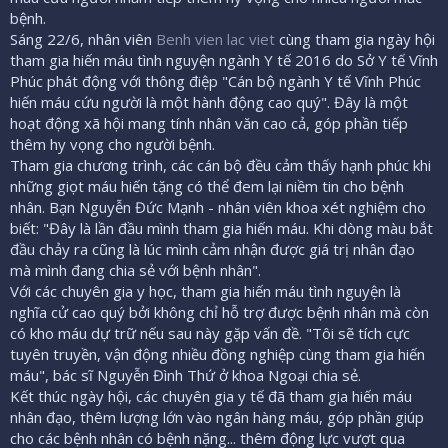
bệnh.
Sáng 22/6, nhân viên
Benh vien lac viet
cùng tham gia ngày hội
tham gia hiến máu tình nguyện ngành Y tế 2016 do Sở Y tế Vĩnh
Phúc phát động với thông điệp "Cán bộ ngành Y tế Vĩnh Phúc
hiến máu cứu người là một hành động cao quý". Đây là một
hoạt động xã hội mang tính nhân văn cao cả, góp phần tiếp
thêm hy vọng cho người bệnh.
Tham gia chương trình, các cán bộ đều cảm thấy hạnh phúc khi
những giọt máu hiến tặng có thể đem lại niềm tin cho bệnh
nhân. Bạn Nguyễn Đức Mạnh - nhân viên khoa xét nghiệm cho
biết: "Đây là lần đầu mình tham gia hiến máu. Khi dòng màu bắt
đầu chảy ra cũng là lúc mình cảm nhận được giá trị nhân đạo
mà mình đang chia sẻ với bệnh nhân".
Với các chuyên gia y học, tham gia hiến máu tình nguyện là
nghĩa cử cao quý bởi không chỉ hỗ trợ được bệnh nhân mà còn
có kho máu dự trữ nếu sau này gặp vấn đề. "Tôi sẽ tích cực
tuyên truyền, vận động nhiều đồng nghiệp cùng tham gia hiến
máu", bác sĩ Nguyễn Đình Thứ ở khoa Ngoại chia sẻ.
Kết thúc ngày hội, các chuyên gia y tế đã tham gia hiến máu
nhân đạo, thêm lượng lớn vào ngân hàng máu, góp phần giúp
cho các bệnh nhân có bệnh nặng... thêm động lực vượt qua