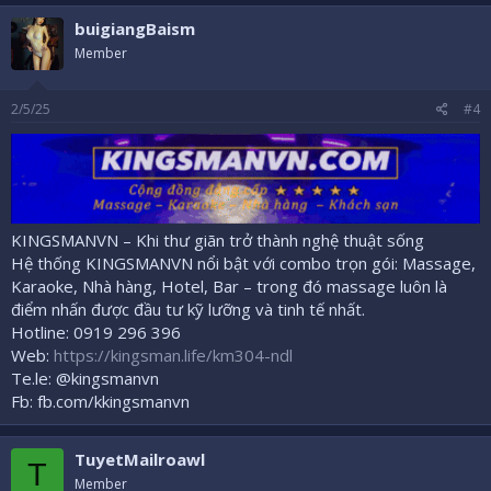
buigiangBaism
Member
2/5/25
#4
KINGSMANVN – Khi thư giãn trở thành nghệ thuật sống
Hệ thống KINGSMANVN nổi bật với combo trọn gói: Massage,
Karaoke, Nhà hàng, Hotel, Bar – trong đó massage luôn là
điểm nhấn được đầu tư kỹ lưỡng và tinh tế nhất.
Hotline: 0919 296 396
Web:
https://kingsman.life/km304-ndl
Te.le: @kingsmanvn
Fb: fb.com/kkingsmanvn
TuyetMailroawl
T
Member