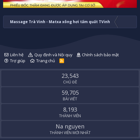
Massage Trà Vinh - Matxa xông hơi tẩm quất TVinh
Liên hệ
Quy định và Nội quy
Chính sách bảo mật
Trợ giúp
Trang chủ
R
S
S
23,543
CHỦ ĐỀ
59,705
BÀI VIẾT
8,193
THÀNH VIÊN
Na nguyen
THÀNH VIÊN MỚI NHẤT