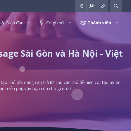
Diễn đàn
Có gì mới
Thành viên
ge Sài Gòn và Hà Nội - Việt
ạo chủ đề, đăng câu trả lời cho các chủ đề hiện có, tạo uy tín
àn miễn phí, vậy bạn còn chờ gì nữa?