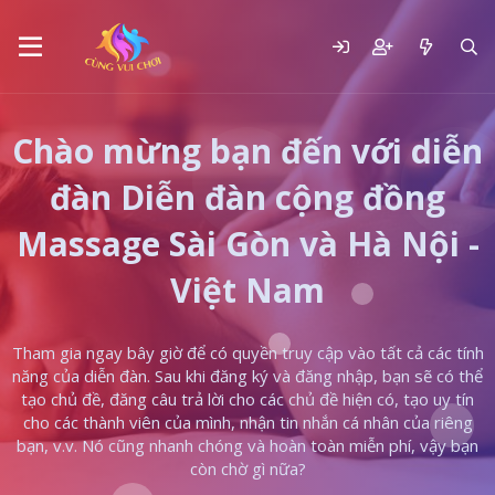
Chào mừng bạn đến với diễn
đàn Diễn đàn cộng đồng
Massage Sài Gòn và Hà Nội -
Việt Nam
Tham gia ngay bây giờ để có quyền truy cập vào tất cả các tính
năng của diễn đàn. Sau khi đăng ký và đăng nhập, bạn sẽ có thể
tạo chủ đề, đăng câu trả lời cho các chủ đề hiện có, tạo uy tín
cho các thành viên của mình, nhận tin nhắn cá nhân của riêng
bạn, v.v. Nó cũng nhanh chóng và hoàn toàn miễn phí, vậy bạn
còn chờ gì nữa?