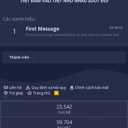
THỊT ĐÂM VÀO THỊT NHỚ NHAU SUỐT ĐỜI
Các danh hiệu
First Message
31/10/15
1
Post a message somewhere on the site to receive this.
Thành viên
Liên hệ
Quy định và Nội quy
Chính sách bảo mật
Trợ giúp
Trang chủ
R
S
S
23,542
CHỦ ĐỀ
59,704
BÀI VIẾT