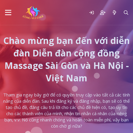
Chào mừng bạn đến với diễn
đàn Diễn đàn cộng đồng
Massage Sài Gòn và Hà Nội -
Việt Nam
Tham gia ngay bây giờ để có quyền truy cập vào tất cả các tính
năng của diễn đàn. Sau khi đăng ký và đăng nhập, bạn sẽ có thể
tạo chủ đề, đăng câu trả lời cho các chủ đề hiện có, tạo uy tín
cho các thành viên của mình, nhận tin nhắn cá nhân của riêng
bạn, v.v. Nó cũng nhanh chóng và hoàn toàn miễn phí, vậy bạn
còn chờ gì nữa?