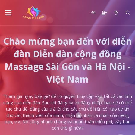
Chào mừng bạn đến với diễn
đàn Diễn đàn cộng đồng
Massage Sài Gòn và Hà Nội -
Việt Nam
Tham gia ngay bây giờ để có quyền truy cập vào tất cả các tính
năng của diễn đàn. Sau khi đăng ký và đăng nhập, bạn sẽ có thể
tạo chủ đề, đăng câu trả lời cho các chủ đề hiện có, tạo uy tín
cho các thành viên của mình, nhận tin nhắn cá nhân của riêng
bạn, v.v. Nó cũng nhanh chóng và hoàn toàn miễn phí, vậy bạn
còn chờ gì nữa?