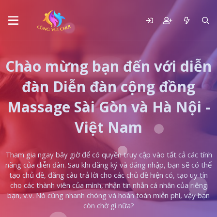
Chào mừng bạn đến với diễn
đàn Diễn đàn cộng đồng
Massage Sài Gòn và Hà Nội -
Việt Nam
Tham gia ngay bây giờ để có quyền truy cập vào tất cả các tính
năng của diễn đàn. Sau khi đăng ký và đăng nhập, bạn sẽ có thể
tạo chủ đề, đăng câu trả lời cho các chủ đề hiện có, tạo uy tín
cho các thành viên của mình, nhận tin nhắn cá nhân của riêng
bạn, v.v. Nó cũng nhanh chóng và hoàn toàn miễn phí, vậy bạn
còn chờ gì nữa?