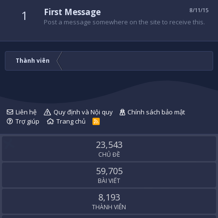
First Message
8/11/15
1
Post a message somewhere on the site to receive this.
Thành viên
Liên hệ
Quy định và Nội quy
Chính sách bảo mật
Trợ giúp
Trang chủ
R
S
S
23,543
CHỦ ĐỀ
59,705
BÀI VIẾT
8,193
THÀNH VIÊN