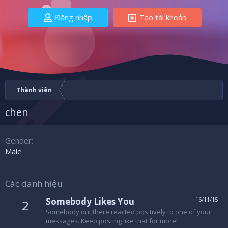
Đăng nhập
Tạo tài khoản
Thành viên
chen
Gender
Male
Các danh hiệu
Somebody Likes You
16/11/15
2
Somebody out there reacted positively to one of your
messages. Keep posting like that for more!