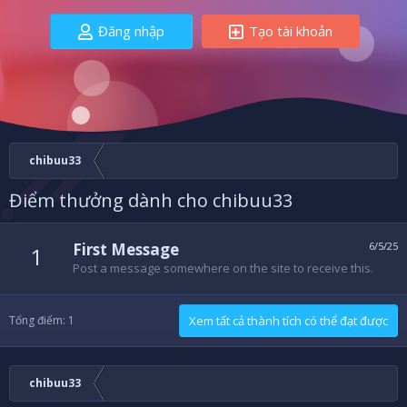
Đăng nhập
Tạo tài khoản
chibuu33
Điểm thưởng dành cho chibuu33
First Message
6/5/25
1
Post a message somewhere on the site to receive this.
Tổng điểm: 1
Xem tất cả thành tích có thể đạt được
chibuu33