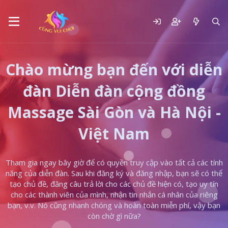
Chào mừng bạn đến với diễn
đàn Diễn đàn cộng đồng
Massage Sài Gòn và Hà Nội -
Việt Nam
Tham gia ngay bây giờ để có quyền truy cập vào tất cả các tính
năng của diễn đàn. Sau khi đăng ký và đăng nhập, bạn sẽ có thể
tạo chủ đề, đăng câu trả lời cho các chủ đề hiện có, tạo uy tín
cho các thành viên của mình, nhận tin nhắn cá nhân của riêng
bạn, v.v. Nó cũng nhanh chóng và hoàn toàn miễn phí, vậy bạn
còn chờ gì nữa?