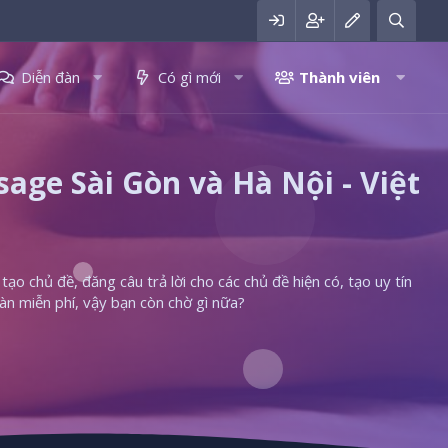
Diễn đàn
Có gì mới
Thành viên
ge Sài Gòn và Hà Nội - Việt
ạo chủ đề, đăng câu trả lời cho các chủ đề hiện có, tạo uy tín
àn miễn phí, vậy bạn còn chờ gì nữa?