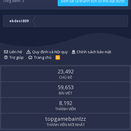
Tổng điểm: 3
Xem tất cả thành tích có thể đạt được
ekdest809
Liên hệ
Quy định và Nội quy
Chính sách bảo mật
Trợ giúp
Trang chủ
R
S
S
23,492
CHỦ ĐỀ
59,653
BÀI VIẾT
8,192
THÀNH VIÊN
topgamebainlzz
THÀNH VIÊN MỚI NHẤT