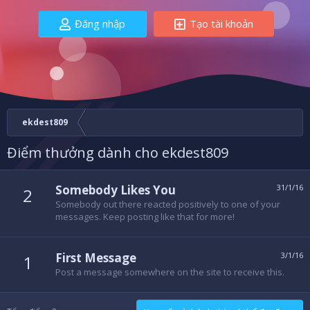
Đăng nhập
Tạo tài khoản
ekdest809
Điểm thưởng dành cho ekdest809
Somebody Likes You
31/1/16
2
Somebody out there reacted positively to one of your
messages. Keep posting like that for more!
First Message
3/1/16
1
Post a message somewhere on the site to receive this.