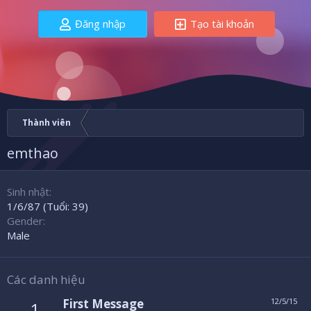
Đăng nhập
Tạo tài khoản
Thành viên
emthao
Sinh nhật
1/6/87 (Tuổi: 39)
Gender
Male
Các danh hiệu
First Message
12/5/15
1