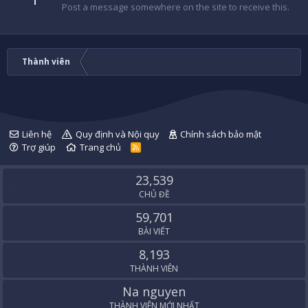
Post a message somewhere on the site to receive this.
Thành viên
Liên hệ
Quy định và Nội quy
Chính sách bảo mật
Trợ giúp
Trang chủ
R
S
S
23,539
CHỦ ĐỀ
59,701
BÀI VIẾT
8,193
THÀNH VIÊN
Na nguyen
THÀNH VIÊN MỚI NHẤT