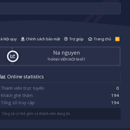
và Nội quy
Chính sách bảo mật
Trợ giúp
Trang chủ
R
S
S
Na nguyen
THÀNH VIÊN MỚI NHẤT
Online statistics
Thành viên trực tuyến
0
Khách ghé thăm
194
Tổng số truy cập
194
Tổng số có thể gồm cả thành viên đang ẩn.