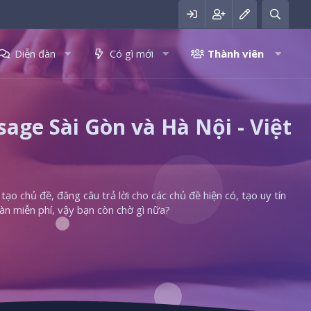
Diễn đàn
Có gì mới
Thành viên
ge Sài Gòn và Hà Nội - Việt
ạo chủ đề, đăng câu trả lời cho các chủ đề hiện có, tạo uy tín
àn miễn phí, vậy bạn còn chờ gì nữa?