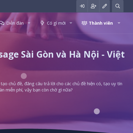
Diễn đàn
Có gì mới
Thành viên
ge Sài Gòn và Hà Nội - Việt
ạo chủ đề, đăng câu trả lời cho các chủ đề hiện có, tạo uy tín
àn miễn phí, vậy bạn còn chờ gì nữa?