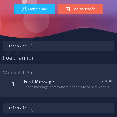
Đăng nhập
Tạo tài khoản
Thành viên
hoaithanhdn
Các danh hiệu
First Message
21/9/23
1
Post a message somewhere on the site to receive this.
Thành viên