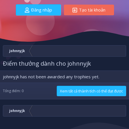
Đăng nhập
Tạo tài khoản
johnnyjk
Điểm thưởng dành cho johnnyjk
johnnyjk has not been awarded any trophies yet.
Tổng điểm: 0
Xem tất cả thành tích có thể đạt được
johnnyjk