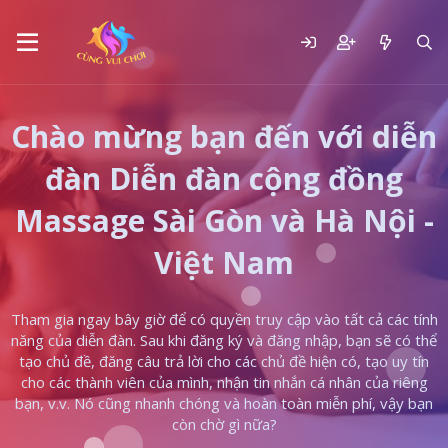
Chào mừng bạn đến với diễn
đàn Diễn đàn cộng đồng
Massage Sài Gòn và Hà Nội -
Việt Nam
Tham gia ngay bây giờ để có quyền truy cập vào tất cả các tính
năng của diễn đàn. Sau khi đăng ký và đăng nhập, bạn sẽ có thể
tạo chủ đề, đăng câu trả lời cho các chủ đề hiện có, tạo uy tín
cho các thành viên của mình, nhận tin nhắn cá nhân của riêng
bạn, v.v. Nó cũng nhanh chóng và hoàn toàn miễn phí, vậy bạn
còn chờ gì nữa?