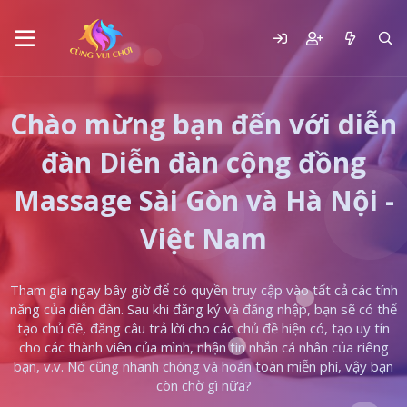
Chào mừng bạn đến với diễn
đàn Diễn đàn cộng đồng
Massage Sài Gòn và Hà Nội -
Việt Nam
Tham gia ngay bây giờ để có quyền truy cập vào tất cả các tính
năng của diễn đàn. Sau khi đăng ký và đăng nhập, bạn sẽ có thể
tạo chủ đề, đăng câu trả lời cho các chủ đề hiện có, tạo uy tín
cho các thành viên của mình, nhận tin nhắn cá nhân của riêng
bạn, v.v. Nó cũng nhanh chóng và hoàn toàn miễn phí, vậy bạn
còn chờ gì nữa?