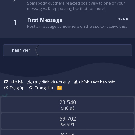
Somebody out there reacted positively to one of your
messages. Keep posting like that for more!
First Message
30/1/16
1
Post a message somewhere on the site to receive this.
Thành viên
Liên hệ
Quy định và Nội quy
Chính sách bảo mật
Trợ giúp
Trang chủ
R
S
S
23,540
CHỦ ĐỀ
59,702
BÀI VIẾT
8,193