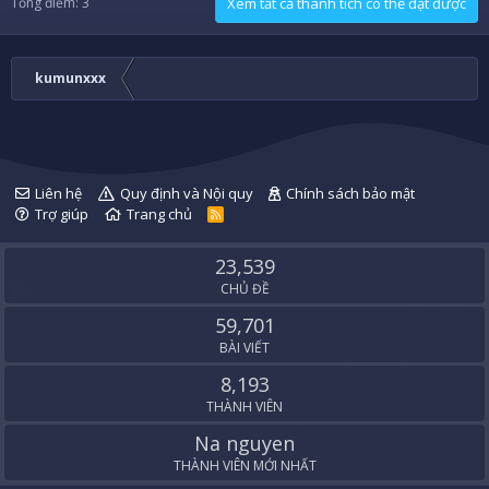
Tổng điểm: 3
Xem tất cả thành tích có thể đạt được
kumunxxx
Liên hệ
Quy định và Nội quy
Chính sách bảo mật
Trợ giúp
Trang chủ
R
S
S
23,539
CHỦ ĐỀ
59,701
BÀI VIẾT
8,193
THÀNH VIÊN
Na nguyen
THÀNH VIÊN MỚI NHẤT