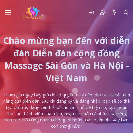
Chào mừng bạn đến với diễn
đàn Diễn đàn cộng đồng
Massage Sài Gòn và Hà Nội -
Việt Nam
Tham gia ngay bây giờ để có quyền truy cập vào tất cả các tính
năng của diễn đàn. Sau khi đăng ký và đăng nhập, bạn sẽ có thể
tạo chủ đề, đăng câu trả lời cho các chủ đề hiện có, tạo uy tín
cho các thành viên của mình, nhận tin nhắn cá nhân của riêng
bạn, v.v. Nó cũng nhanh chóng và hoàn toàn miễn phí, vậy bạn
còn chờ gì nữa?