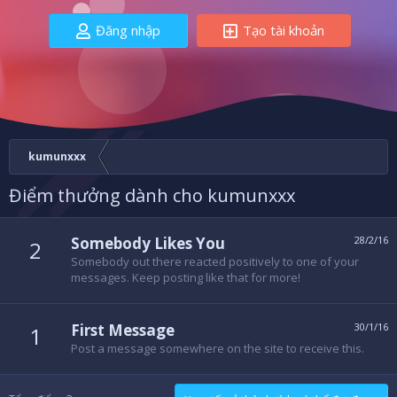
Đăng nhập
Tạo tài khoản
kumunxxx
Điểm thưởng dành cho kumunxxx
Somebody Likes You
28/2/16
2
Somebody out there reacted positively to one of your
messages. Keep posting like that for more!
First Message
30/1/16
1
Post a message somewhere on the site to receive this.